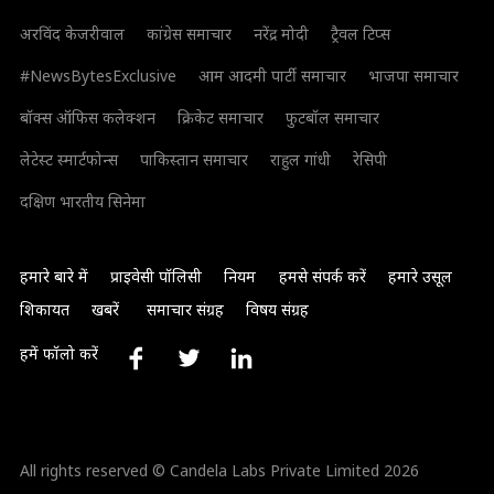
अरविंद केजरीवाल
कांग्रेस समाचार
नरेंद्र मोदी
ट्रैवल टिप्स
#NewsBytesExclusive
आम आदमी पार्टी समाचार
भाजपा समाचार
बॉक्स ऑफिस कलेक्शन
क्रिकेट समाचार
फुटबॉल समाचार
लेटेस्ट स्मार्टफोन्स
पाकिस्तान समाचार
राहुल गांधी
रेसिपी
दक्षिण भारतीय सिनेमा
हमारे बारे में
प्राइवेसी पॉलिसी
नियम
हमसे संपर्क करें
हमारे उसूल
शिकायत
खबरें
समाचार संग्रह
विषय संग्रह
हमें फॉलो करें
All rights reserved © Candela Labs Private Limited 2026