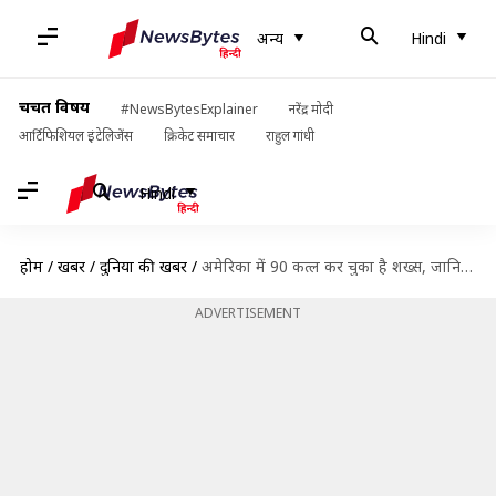
अन्य
Hindi
चर्चित विषय
#NewsBytesExplainer
नरेंद्र मोदी
आर्टिफिशियल इंटेलिजेंस
क्रिकेट समाचार
राहुल गांधी
Hindi
होम
/
खबरें
/
दुनिया की खबरें
/
अमेरिका में 90 कत्ल कर चुका है शख्स, जानिये दुनिया के खूंखार हत्यारों के बारे में
ADVERTISEMENT