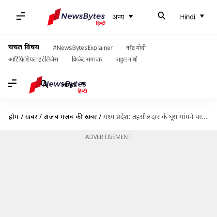
अन्य
Hindi
चर्चित विषय
#NewsBytesExplainer
नरेंद्र मोदी
आर्टिफिशियल इंटेलिजेंस
क्रिकेट समाचार
राहुल गांधी
Hindi
होम
/
खबरें
/
अजब-गजब की खबरें
/
मध्य प्रदेश: तहसीलदार के घूस मांगने पर भैंस लेकर दफ्तर पहुंची महिला, जानें क्या है मामला
ADVERTISEMENT