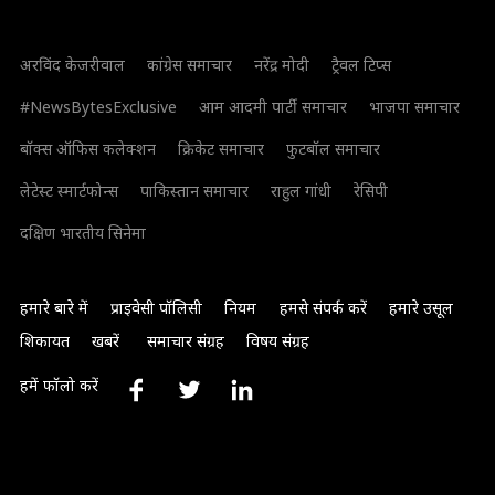
अरविंद केजरीवाल
कांग्रेस समाचार
नरेंद्र मोदी
ट्रैवल टिप्स
#NewsBytesExclusive
आम आदमी पार्टी समाचार
भाजपा समाचार
बॉक्स ऑफिस कलेक्शन
क्रिकेट समाचार
फुटबॉल समाचार
लेटेस्ट स्मार्टफोन्स
पाकिस्तान समाचार
राहुल गांधी
रेसिपी
दक्षिण भारतीय सिनेमा
हमारे बारे में
प्राइवेसी पॉलिसी
नियम
हमसे संपर्क करें
हमारे उसूल
शिकायत
खबरें
समाचार संग्रह
विषय संग्रह
हमें फॉलो करें