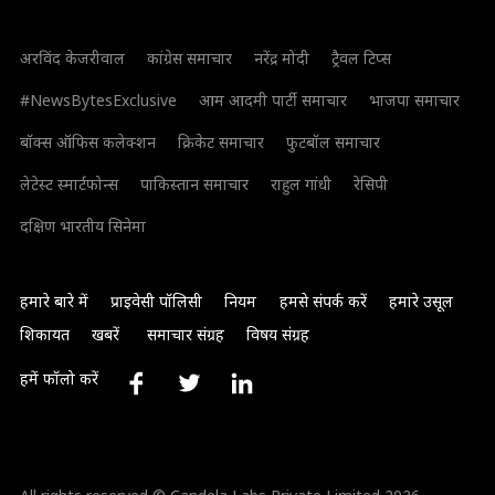
अरविंद केजरीवाल
कांग्रेस समाचार
नरेंद्र मोदी
ट्रैवल टिप्स
#NewsBytesExclusive
आम आदमी पार्टी समाचार
भाजपा समाचार
बॉक्स ऑफिस कलेक्शन
क्रिकेट समाचार
फुटबॉल समाचार
लेटेस्ट स्मार्टफोन्स
पाकिस्तान समाचार
राहुल गांधी
रेसिपी
दक्षिण भारतीय सिनेमा
हमारे बारे में
प्राइवेसी पॉलिसी
नियम
हमसे संपर्क करें
हमारे उसूल
शिकायत
खबरें
समाचार संग्रह
विषय संग्रह
हमें फॉलो करें