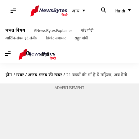
अन्य
Hindi
चर्चित विषय
#NewsBytesExplainer
नरेंद्र मोदी
आर्टिफिशियल इंटेलिजेंस
क्रिकेट समाचार
राहुल गांधी
Hindi
होम
/
खबरें
/
अजब-गजब की खबरें
/
21 बच्चों की माँ है ये महिला, अब देगी 22वें बच्चे को जन्म
ADVERTISEMENT