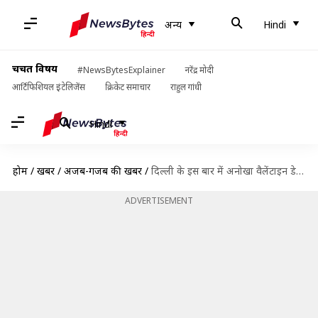
अन्य
Hindi
चर्चित विषय
#NewsBytesExplainer
नरेंद्र मोदी
आर्टिफिशियल इंटेलिजेंस
क्रिकेट समाचार
राहुल गांधी
Hindi
होम
/
खबरें
/
अजब-गजब की खबरें
/
दिल्ली के इस बार में अनोखा वैलेंटाइन डे ऑफ़र, एक्स की फ़ोटो जलाने पर मुफ़्त ड्रिंक
ADVERTISEMENT