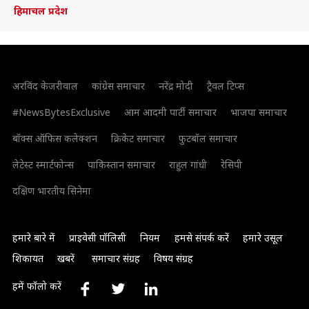
हिमाचल प्रदेश
अरविंद केजरीवाल
कांग्रेस समाचार
नरेंद्र मोदी
ट्रैवल टिप्स
#NewsBytesExclusive
आम आदमी पार्टी समाचार
भाजपा समाचार
बॉक्स ऑफिस कलेक्शन
क्रिकेट समाचार
फुटबॉल समाचार
लेटेस्ट स्मार्टफोन्स
पाकिस्तान समाचार
राहुल गांधी
रेसिपी
दक्षिण भारतीय सिनेमा
हमारे बारे में
प्राइवेसी पॉलिसी
नियम
हमसे संपर्क करें
हमारे उसूल
शिकायत
खबरें
समाचार संग्रह
विषय संग्रह
हमें फॉलो करें