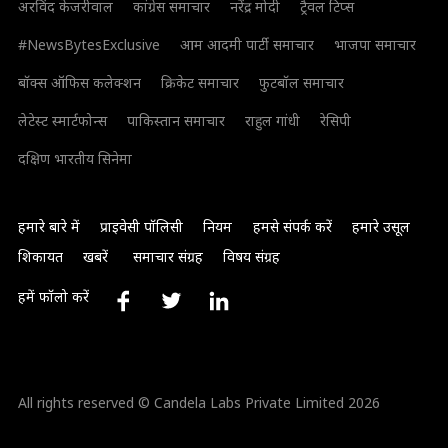
अरविंद केजरीवाल
कांग्रेस समाचार
नरेंद्र मोदी
ट्रैवल टिप्स
#NewsBytesExclusive
आम आदमी पार्टी समाचार
भाजपा समाचार
बॉक्स ऑफिस कलेक्शन
क्रिकेट समाचार
फुटबॉल समाचार
लेटेस्ट स्मार्टफोन्स
पाकिस्तान समाचार
राहुल गांधी
रेसिपी
दक्षिण भारतीय सिनेमा
हमारे बारे में
प्राइवेसी पॉलिसी
नियम
हमसे संपर्क करें
हमारे उसूल
शिकायत
खबरें
समाचार संग्रह
विषय संग्रह
हमें फॉलो करें
All rights reserved © Candela Labs Private Limited 2026