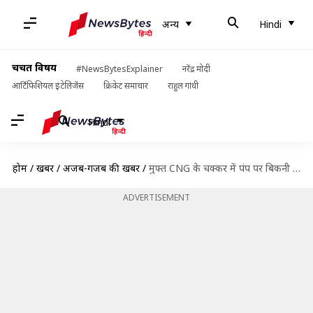
अन्य
Hindi
चर्चित विषय
#NewsBytesExplainer
नरेंद्र मोदी
आर्टिफिशियल इंटेलिजेंस
क्रिकेट समाचार
राहुल गांधी
Hindi
होम
/
खबरें
/
अजब-गजब की खबरें
/
मुफ्त CNG के चक्कर में पंप पर बिकनी पहनकर पहुंचे पुरुष, जानिए क्या है मामला
ADVERTISEMENT