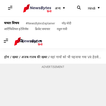
अन्य
Hindi
चर्चित विषय
#NewsBytesExplainer
नरेंद्र मोदी
आर्टिफिशियल इंटेलिजेंस
क्रिकेट समाचार
राहुल गांधी
Hindi
होम
/
खबरें
/
अजब-गजब की खबरें
/
यहां गायों को भी पहनाया गया VR हेडसेट, जानें क्या है वजह
ADVERTISEMENT