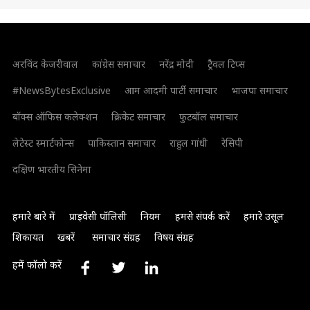
अरविंद केजरीवाल
कांग्रेस समाचार
नरेंद्र मोदी
ट्रैवल टिप्स
#NewsBytesExclusive
आम आदमी पार्टी समाचार
भाजपा समाचार
बॉक्स ऑफिस कलेक्शन
क्रिकेट समाचार
फुटबॉल समाचार
लेटेस्ट स्मार्टफोन्स
पाकिस्तान समाचार
राहुल गांधी
रेसिपी
दक्षिण भारतीय सिनेमा
हमारे बारे में
प्राइवेसी पॉलिसी
नियम
हमसे संपर्क करें
हमारे उसूल
शिकायत
खबरें
समाचार संग्रह
विषय संग्रह
हमें फॉलो करें