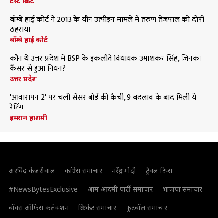
टेस्ट क्रिकेट
बॉम्बे हाई कोर्ट ने 2013 के यौन उत्पीड़न मामले में तरुण तेजपाल को दोषी
ठहराया
बॉम्बे हाई कोर्ट
कौन थे उत्तर प्रदेश में BSP के इकलौते विधायक उमाशंकर सिंह, जिनका
कैंसर से हुआ निधन?
उत्तर प्रदेश
'आवारापन 2' पर चली सेंसर बोर्ड की कैंची, 9 बदलाव के बाद मिली ये
रेटिंग
इमरान हाशमी
अरविंद केजरीवाल
कांग्रेस समाचार
नरेंद्र मोदी
ट्रैवल टिप्स
#NewsBytesExclusive
आम आदमी पार्टी समाचार
भाजपा समाचार
बॉक्स ऑफिस कलेक्शन
क्रिकेट समाचार
फुटबॉल समाचार