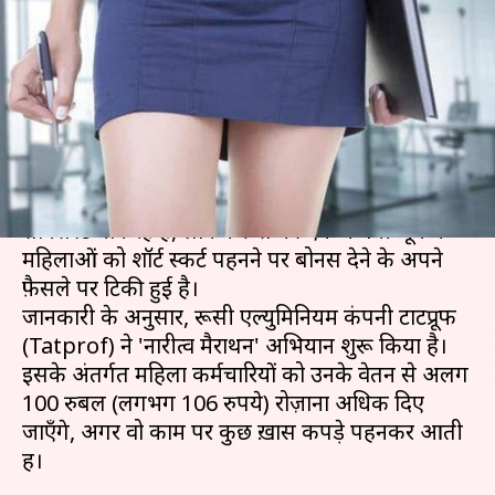
वाली महिलाओं को बोनस देगी यह
कंपनी
लेखन
Jun 01, 2019
02:14 pm
प्रदीप मौर्य
क्या है खबर?
सोशल मीडिया पर भले ही लोग इस कदम को घृणित और
सेक्सिस्ट मान रहे हैं, लेकिन रूस की एक कंपनी जून में
महिलाओं को शॉर्ट स्कर्ट पहनने पर बोनस देने के अपने
फ़ैसले पर टिकी हुई है।
जानकारी के अनुसार, रूसी एल्युमिनियम कंपनी टाटप्रूफ
(Tatprof) ने 'नारीत्व मैराथन' अभियान शुरू किया है।
इसके अंतर्गत महिला कर्मचारियों को उनके वेतन से अलग
100 रुबल (लगभग 106 रुपये) रोज़ाना अधिक दिए
जाएँगे, अगर वो काम पर कुछ ख़ास कपड़े पहनकर आती