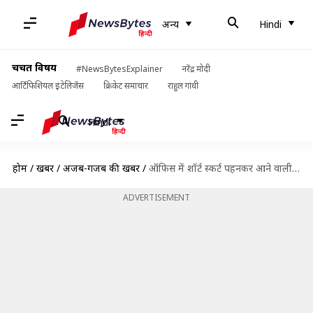
अन्य
Hindi
चर्चित विषय
#NewsBytesExplainer
नरेंद्र मोदी
आर्टिफिशियल इंटेलिजेंस
क्रिकेट समाचार
राहुल गांधी
Hindi
होम
/
खबरें
/
अजब-गजब की खबरें
/
ऑफिस में शॉर्ट स्कर्ट पहनकर आने वाली महिलाओं को बोनस देगी यह कंपनी
ADVERTISEMENT