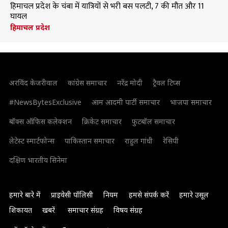
हिमाचल प्रदेश के चंबा में यात्रियों से भरी बस पलटी, 7 की मौत और 11
घायल
हिमाचल प्रदेश
अरविंद केजरीवाल
कांग्रेस समाचार
नरेंद्र मोदी
ट्रैवल टिप्स
#NewsBytesExclusive
आम आदमी पार्टी समाचार
भाजपा समाचार
बॉक्स ऑफिस कलेक्शन
क्रिकेट समाचार
फुटबॉल समाचार
लेटेस्ट स्मार्टफोन्स
पाकिस्तान समाचार
राहुल गांधी
रेसिपी
दक्षिण भारतीय सिनेमा
हमारे बारे में
प्राइवेसी पॉलिसी
नियम
हमसे संपर्क करें
हमारे उसूल
शिकायत
खबरें
समाचार संग्रह
विषय संग्रह