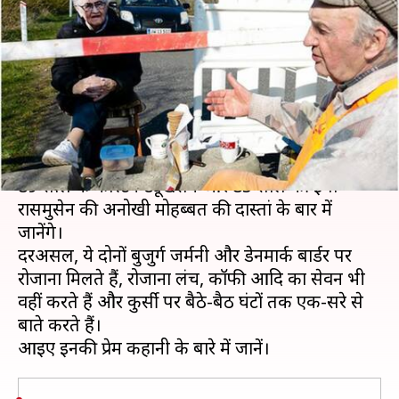
बार्डर पर एक-दूसरे से मिलने जाता है
यह बुजुर्ग जोड़ा
लेखन
Apr 05, 2020
10:39 am
अंजली
क्या है खबर?
इस प्यार को क्या नाम दूं! आप भी बस यही बोलेंगे जब आप
89 साल के कार्स्टन ट्यूखसेन और 85 साल की इंगा
रासमुसेन की अनोखी मोहब्बत की दास्तां के बार में
जानेंगे।
दरअसल, ये दोनों बुजुर्ग जर्मनी और डेनमार्क बार्डर पर
रोजाना मिलते हैं, रोजाना लंच, कॉफी आदि का सेवन भी
वहीं करते हैं और कुर्सी पर बैठे-बैठ घंटों तक एक-दूसरे से
बाते करते हैं।