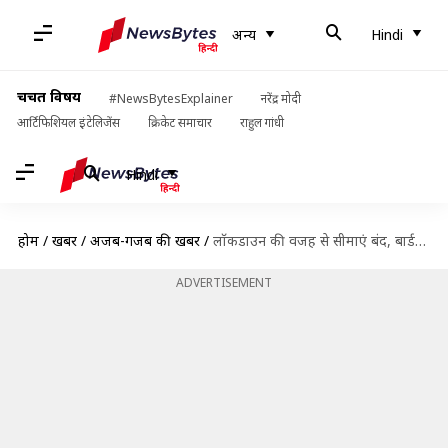
अन्य
Hindi
चर्चित विषय
#NewsBytesExplainer
नरेंद्र मोदी
आर्टिफिशियल इंटेलिजेंस
क्रिकेट समाचार
राहुल गांधी
Hindi
होम
/
खबरें
/
अजब-गजब की खबरें
/
लॉकडाउन की वजह से सीमाएं बंद, बार्डर पर एक-दूसरे से मिलने जाता है यह बुजुर्ग जोड़ा
ADVERTISEMENT