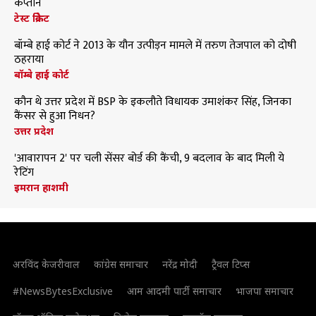
कप्तान
टेस्ट क्रिकेट
बॉम्बे हाई कोर्ट ने 2013 के यौन उत्पीड़न मामले में तरुण तेजपाल को दोषी
ठहराया
बॉम्बे हाई कोर्ट
कौन थे उत्तर प्रदेश में BSP के इकलौते विधायक उमाशंकर सिंह, जिनका
कैंसर से हुआ निधन?
उत्तर प्रदेश
'आवारापन 2' पर चली सेंसर बोर्ड की कैंची, 9 बदलाव के बाद मिली ये
रेटिंग
इमरान हाशमी
अरविंद केजरीवाल
कांग्रेस समाचार
नरेंद्र मोदी
ट्रैवल टिप्स
#NewsBytesExclusive
आम आदमी पार्टी समाचार
भाजपा समाचार