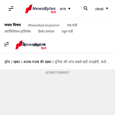
अन्य
Hindi
चर्चित विषय
#NewsBytesExplainer
नरेंद्र मोदी
आर्टिफिशियल इंटेलिजेंस
क्रिकेट समाचार
राहुल गांधी
Hindi
होम
/
खबरें
/
अजब-गजब की खबरें
/
दुनिया की पांच सबसे बड़ी लाइब्रेरी, करोड़ों किताबों और प्राचीन दस्तावेजों का घर
ADVERTISEMENT