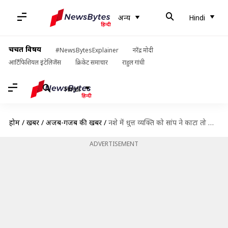
अन्य
Hindi
चर्चित विषय
#NewsBytesExplainer
नरेंद्र मोदी
आर्टिफिशियल इंटेलिजेंस
क्रिकेट समाचार
राहुल गांधी
Hindi
होम
/
खबरें
/
अजब-गजब की खबरें
/
नशे में धुत्त व्यक्ति को सांप ने काटा तो व्यक्ति ने उल्टा सांप को काट लिया
ADVERTISEMENT