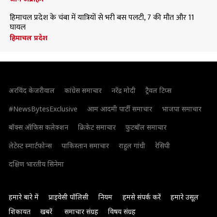
हिमाचल प्रदेश के चंबा में यात्रियों से भरी बस पलटी, 7 की मौत और 11
घायल
हिमाचल प्रदेश
अरविंद केजरीवाल
कांग्रेस समाचार
नरेंद्र मोदी
ट्रैवल टिप्स
#NewsBytesExclusive
आम आदमी पार्टी समाचार
भाजपा समाचार
बॉक्स ऑफिस कलेक्शन
क्रिकेट समाचार
फुटबॉल समाचार
लेटेस्ट स्मार्टफोन्स
पाकिस्तान समाचार
राहुल गांधी
रेसिपी
दक्षिण भारतीय सिनेमा
हमारे बारे में
प्राइवेसी पॉलिसी
नियम
हमसे संपर्क करें
हमारे उसूल
शिकायत
खबरें
समाचार संग्रह
विषय संग्रह