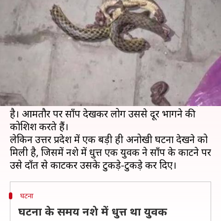
तो व्यक्ति ने उल्टा सांप को काट लिया
लेखन
Jul 29, 2019
07:18 pm
प्रदीप मौर्य
क्या है खबर?
कई ख़तरनाक जीवों में से साँप भी एक है। साँप का नाम
सुनते ही अक्सर कई लोगों की हालत ख़राब हो जाती है।
साँप ज़हरीला है या नहीं, इस बात से कोई फ़र्क़ नहीं पड़ता
है। आमतौर पर साँप देखकर लोग उससे दूर भागने की
कोशिश करते हैं।
लेकिन उत्तर प्रदेश में एक बड़ी ही अनोखी घटना देखने को
मिली है, जिसमें नशे में धुत्त एक युवक ने साँप के काटने पर
घटना
घटना के समय नशे में धुत्त था युवक