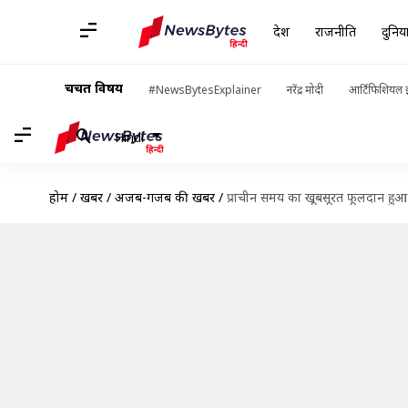
देश
राजनीति
दुनिय
चर्चित विषय
#NewsBytesExplainer
नरेंद्र मोदी
आर्टिफिशियल इ
Hindi
होम
/
खबरें
/
अजब-गजब की खबरें
/
प्राचीन समय का खूबसूरत फूलदान हुआ 