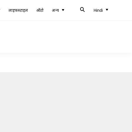
ब
लाइफस्टाइल
ऑटो
अन्य
Hindi