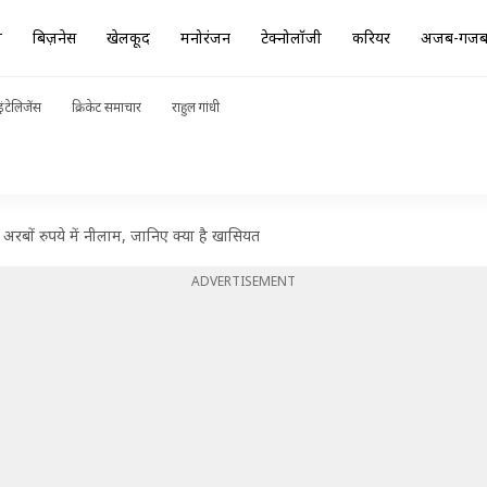
ा
बिज़नेस
खेलकूद
मनोरंजन
टेक्नोलॉजी
करियर
अजब-गज
ंटेलिजेंस
क्रिकेट समाचार
राहुल गांधी
अरबों रुपये में नीलाम, जानिए क्या है खासियत
ADVERTISEMENT