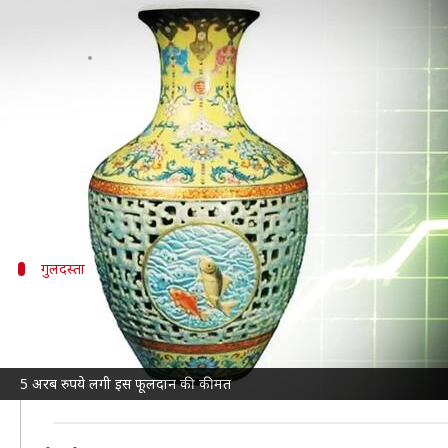
प्राचीन समय का खूबसूरत फूलदान हुआ अ
लेखन
Jan 21, 2025
11:52 am
सयाली
क्या है खबर?
पुराने समय की वस्तुएं आज भी घरों की शोभा बढ़ाती है। चाहे व
इसी कड़ी में अब एक प्राचीन फूलदान की नीलामी की गई है।
गुलदस्ता
क्विंग राजवंश का बताया जा रहा है यह फूलदान
यह फूलदान 16 इंच का है और चीनी मिट्टी का बना हुआ है। यह
उस समय एक प्राचीन वस्तु विशेषज्ञ ने इसे केवल मामूली मूल्या
5 अरब रुपये लगी इस फूलदान की कीमत
हालांकि, उस समय किसी ने यह नहीं सोचा होगा कि सालों बाद यह