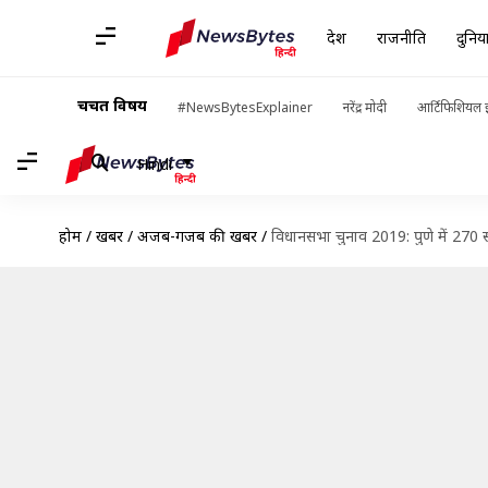
देश
राजनीति
दुनिय
चर्चित विषय
#NewsBytesExplainer
नरेंद्र मोदी
आर्टिफिशियल इ
Hindi
होम
/
खबरें
/
अजब-गजब की खबरें
/
विधानसभा चुनाव 2019: पुणे में 270 सद