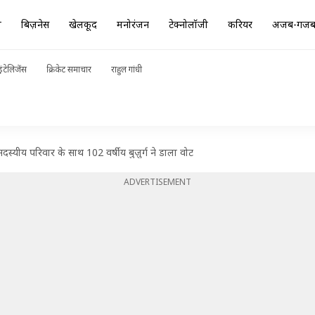
ा
बिज़नेस
खेलकूद
मनोरंजन
टेक्नोलॉजी
करियर
अजब-गज
ंटेलिजेंस
क्रिकेट समाचार
राहुल गांधी
स्यीय परिवार के साथ 102 वर्षीय बुज़ुर्ग ने डाला वोट
ADVERTISEMENT