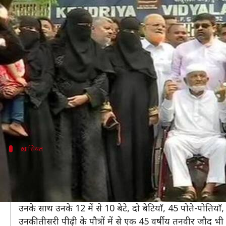
विधानसभा चुनाव 2019: पुणे में 270 सदस
लेखन
Oct 22, 2019
01:22 pm
प्रदीप मौर्य
क्या है खबर?
21 अक्टूबर को महाराष्ट्र में मतदान हुए। विधानसभा चुनाव म
दरअसल, एक 102 वर्षीय सेवानिवृत्त ब्रिटिश भारतीय सेना के अ
आपको जानकर हैरानी होगी कि उनके साथ वोट डालने उनके पर
ख़ासियत
साल 1918 में हुआ था जन्म
आपकी जानकारी के लिए बता दें कि परिवार के मुखिया हाजी इब
अब वो 102 साल से भी ज़्यादा के हो चुके हैं, लेकिन अब भी काफ
उनके साथ उनके 12 में से 10 बेटे, दो बेटियाँ, 45 पोते-पोतिया
उनकी तीसरी पीढ़ी के पौत्रों में से एक 45 वर्षीय तनवीर जौद भी ह