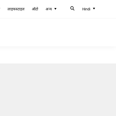
ब
लाइफस्टाइल
ऑटो
अन्य
Hindi