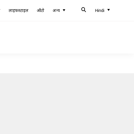
ब
लाइफस्टाइल
ऑटो
अन्य
Hindi