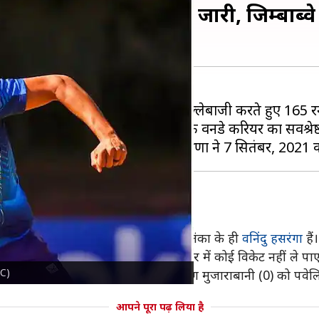
्षणा का शानदार प्रदर्शन जारी, जिम्बाब
बाब्वे क्रिकेट टीम
टॉस हारकर पहले बल्लेबाजी करते हुए 165 
25 देकर 4 विकेट लिए। यह तीक्षणा के वनडे करियर का सर्वश्रेष्ठ 
्षणा
 चटका चुके हैं। इस सूची में शीर्ष पर श्रीलंका के ही
वनिंदु हसरंगा
हैं।
लिए हैं। जिम्बाब्वे के खिलाफ वह 7 ओवर में कोई विकेट नहीं ले पा
LC)
ल (16 रन), ल्यूक जोंगवे (10 रन) और ब्लेसिंग मुजाराबानी (0) को पवे
आपने पूरा पढ़ लिया है