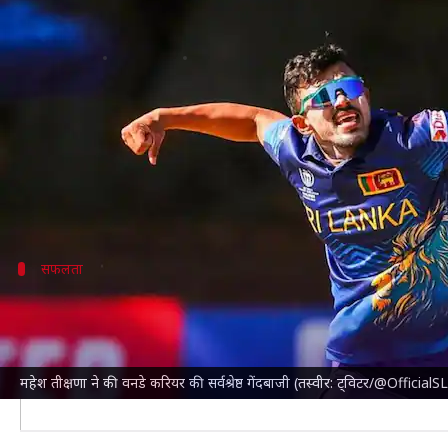
विश्व कप क्वालीफायर्स 2023: महेश तीक
लेखन
Jul 02, 2023
04:34 pm
रजत गुप्ता
क्या है खबर?
विश्व कप क्वालीफायर्स 2023 में सुपर-6 के चौथे मैच में
जिम्
श्रीलंका क्रिकेट टीम की ओर से
महेश तीक्षणा
ने 8.2 ओवर में 
सफलता
दूसरे सबसे ज्यादा विकेट लेने वाले गेंदबाज हैं तीक
तीक्षणा 6 क्वालीफायर्स मुकाबलों में 14.69 की औसत से 13 विकेट
हसरंगा ने 6 मुकाबलों में अब तक 12.45 की औसत से 20 विकेट 
महेश तीक्षणा ने की वनडे करियर की सर्वश्रेष्ठ गेंदबाजी (तस्वीर: ट्विटर/@OfficialS
इसी तरह तीक्षणा ने सीन विलियम्स (57 गेंद, 56 रन), रियान बर्