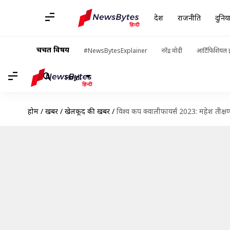
देश
राजनीति
दुनिय
चर्चित विषय
#NewsBytesExplainer
नरेंद्र मोदी
आर्टिफिशियल इ
Hindi
होम
/
खबरें
/
खेलकूद की खबरें
/
विश्व कप क्वालीफायर्स 2023: महेश तीक्षण