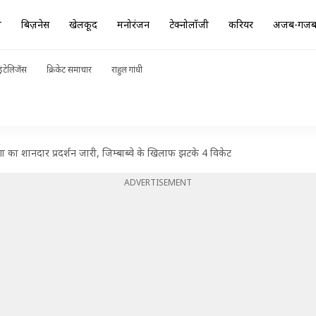
ा
बिज़नेस
खेलकूद
मनोरंजन
टेक्नोलॉजी
करियर
अजब-गज
ंटेलिजेंस
क्रिकेट समाचार
राहुल गांधी
ा का शानदार प्रदर्शन जारी, जिम्बाब्वे के खिलाफ झटके 4 विकेट
ADVERTISEMENT