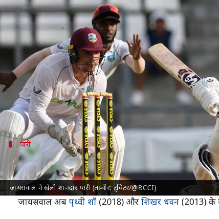
वेस्टइंडीज बनाम भारत: डेब्यू कर रहे
लेखन
Jul 13, 2023
11:40 pm
अंकित पसबोला
क्या है खबर?
वेस्टइंडीज क्रिकेट टीम
के खिलाफ खेले जा रहे पहले टेस्ट में भार
तीसरे भारतीय सलामी बल्लेबाज बन गए हैं।
इस बीच उन्होंने कप्तान रोहित शर्मा के साथ मिलकर पहले व
पारी
ऐसी रही जायसवाल की पारी
भारत की ओर से पारी की शुरुआत करने आए जायसवाल ने संभलकर ब
जायसवाल ने खेली शानदार पारी (तस्वीर: ट्विटर/@BCCI)
क्रीज पर टिक जाने के बावजूद उन्होंने धैर्य से बल्लेबाजी कर
जायसवाल अब
पृथ्वी शॉ
(2018) और
शिखर धवन
(2013) के ब