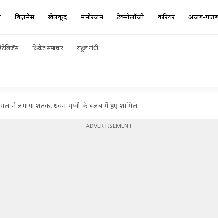
ा
बिज़नेस
खेलकूद
मनोरंजन
टेक्नोलॉजी
करियर
अजब-गज
ंटेलिजेंस
क्रिकेट समाचार
राहुल गांधी
सवाल ने लगाया शतक, धवन-पृथ्वी के क्लब में हुए शामिल
ADVERTISEMENT