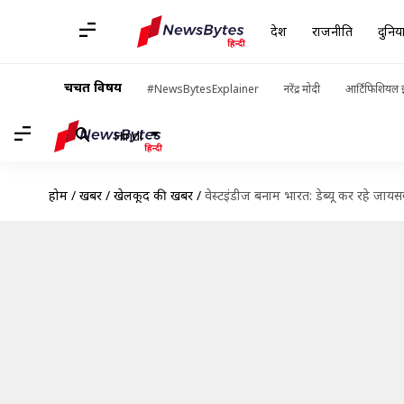
देश
राजनीति
दुनिय
चर्चित विषय
#NewsBytesExplainer
नरेंद्र मोदी
आर्टिफिशियल इ
Hindi
होम
/
खबरें
/
खेलकूद की खबरें
/
वेस्टइंडीज बनाम भारत: डेब्यू कर रहे जाय