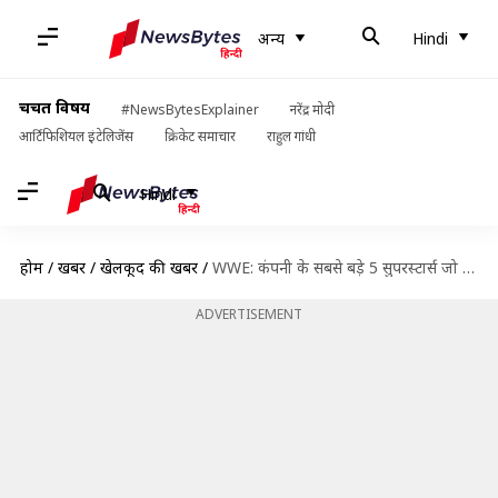
अन्य
Hindi
चर्चित विषय
#NewsBytesExplainer
नरेंद्र मोदी
आर्टिफिशियल इंटेलिजेंस
क्रिकेट समाचार
राहुल गांधी
Hindi
होम
/
खबरें
/
खेलकूद की खबरें
/
WWE: कंपनी के सबसे बड़े 5 सुपरस्टार्स जो कभी भी नहीं जीते हैं रॉयल रंबल
ADVERTISEMENT