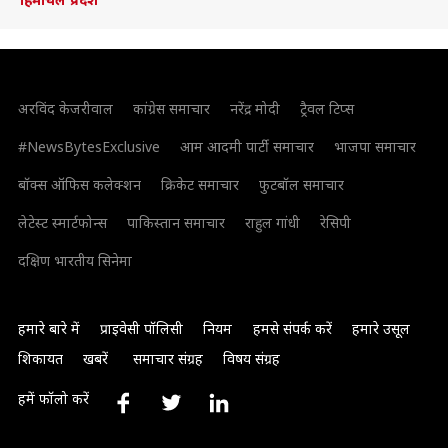
अरविंद केजरीवाल
कांग्रेस समाचार
नरेंद्र मोदी
ट्रैवल टिप्स
#NewsBytesExclusive
आम आदमी पार्टी समाचार
भाजपा समाचार
बॉक्स ऑफिस कलेक्शन
क्रिकेट समाचार
फुटबॉल समाचार
लेटेस्ट स्मार्टफोन्स
पाकिस्तान समाचार
राहुल गांधी
रेसिपी
दक्षिण भारतीय सिनेमा
हमारे बारे में
प्राइवेसी पॉलिसी
नियम
हमसे संपर्क करें
हमारे उसूल
शिकायत
खबरें
समाचार संग्रह
विषय संग्रह
हमें फॉलो करें