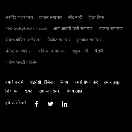
अरविंद केजरीवाल
कांग्रेस समाचार
नरेंद्र मोदी
ट्रैवल टिप्स
#NewsBytesExclusive
आम आदमी पार्टी समाचार
भाजपा समाचार
बॉक्स ऑफिस कलेक्शन
क्रिकेट समाचार
फुटबॉल समाचार
लेटेस्ट स्मार्टफोन्स
पाकिस्तान समाचार
राहुल गांधी
रेसिपी
दक्षिण भारतीय सिनेमा
हमारे बारे में
प्राइवेसी पॉलिसी
नियम
हमसे संपर्क करें
हमारे उसूल
शिकायत
खबरें
समाचार संग्रह
विषय संग्रह
हमें फॉलो करें