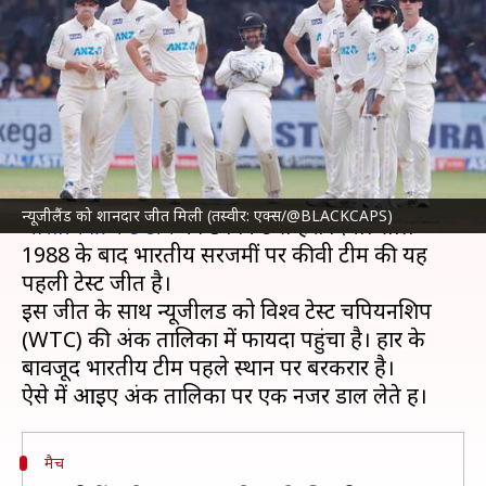
जीत के बाद न्यूजीलैंड को हुआ
फायदा, जानिए अंक तालिका
लेखन
Oct 20, 2024
02:10 pm
आदर्श कुमार
क्या है खबर?
न्यूजीलैंड क्रिकेट टीम
ने सीरीज के पहले टेस्ट मैच में
न्यूजीलैंड को शानदार जीत मिली (तस्वीर: एक्स/@BLACKCAPS)
भारतीय क्रिकेट टीम
को 8 विकेट से हरा दिया। साल
1988 के बाद भारतीय सरजमीं पर कीवी टीम की यह
पहली टेस्ट जीत है।
इस जीत के साथ न्यूजीलैंड को विश्व टेस्ट चैंपियनशिप
(WTC) की अंक तालिका में फायदा पहुंचा है। हार के
बावजूद भारतीय टीम पहले स्थान पर बरकरार है।
मैच