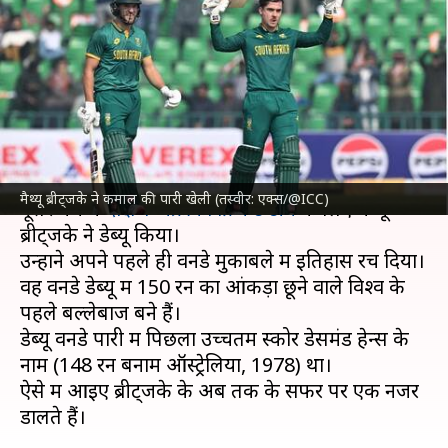
वाले मैथ्यू ब्रीट्जके कौन हैं? जानिए
उनका सफर
लेखन
Feb 10, 2025
07:14 pm
आदर्श कुमार
क्या है खबर?
पाकिस्तान में खेली जा रही त्रिकोणीय वनडे सीरीज के
मैथ्यू ब्रीट्जके ने कमाल की पारी खेली (तस्वीर: एक्स/@ICC)
दूसरे मैच में
दक्षिण अफ्रीका क्रिकेट टीम
के लिए मैथ्यू
ब्रीट्जके ने डेब्यू किया।
उन्होंने अपने पहले ही वनडे मुकाबले में इतिहास रच दिया।
वह वनडे डेब्यू में 150 रन का आंकड़ा छूने वाले विश्व के
पहले बल्लेबाज बने हैं।
डेब्यू वनडे पारी में पिछला उच्चतम स्कोर डेसमंड हेन्स के
नाम (148 रन बनाम ऑस्ट्रेलिया, 1978) था।
ऐसे में आइए ब्रीट्जके के अब तक के सफर पर एक नजर