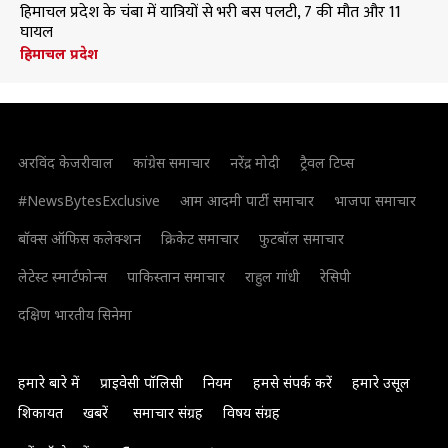
हिमाचल प्रदेश के चंबा में यात्रियों से भरी बस पलटी, 7 की मौत और 11
घायल
हिमाचल प्रदेश
अरविंद केजरीवाल
कांग्रेस समाचार
नरेंद्र मोदी
ट्रैवल टिप्स
#NewsBytesExclusive
आम आदमी पार्टी समाचार
भाजपा समाचार
बॉक्स ऑफिस कलेक्शन
क्रिकेट समाचार
फुटबॉल समाचार
लेटेस्ट स्मार्टफोन्स
पाकिस्तान समाचार
राहुल गांधी
रेसिपी
दक्षिण भारतीय सिनेमा
हमारे बारे में
प्राइवेसी पॉलिसी
नियम
हमसे संपर्क करें
हमारे उसूल
शिकायत
खबरें
समाचार संग्रह
विषय संग्रह