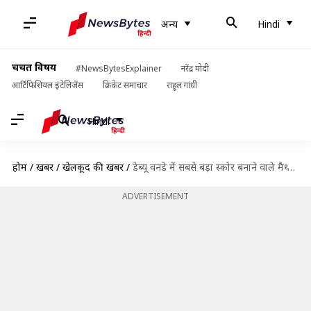
अन्य
Hindi
चर्चित विषय
#NewsBytesExplainer
नरेंद्र मोदी
आर्टिफिशियल इंटेलिजेंस
क्रिकेट समाचार
राहुल गांधी
Hindi
होम
/
खबरें
/
खेलकूद की खबरें
/
डेब्यू वनडे में सबसे बड़ा स्कोर बनाने वाले मैथ्यू ब्रीट्जके कौन हैं? जानिए उनका सफर
ADVERTISEMENT