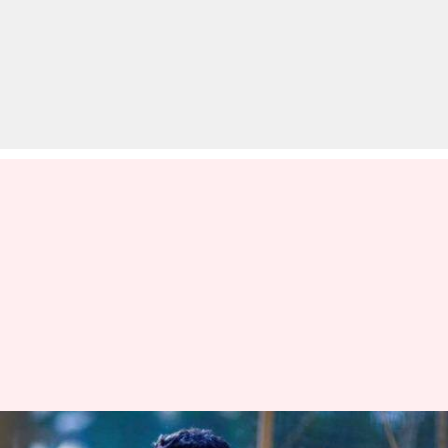
घरेलू क्रिकेट के दिग्गज खिलाड़ी वसीम