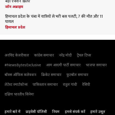
बड़ी एक्शन थ्रिलर
जॉन अब्राहम
हिमाचल प्रदेश के चंबा में यात्रियों से भरी बस पलटी, 7 की मौत और 11
घायल
हिमाचल प्रदेश
अरविंद केजरीवाल
कांग्रेस समाचार
नरेंद्र मोदी
ट्रैवल टिप्स
#NewsBytesExclusive
आम आदमी पार्टी समाचार
भाजपा समाचार
बॉक्स ऑफिस कलेक्शन
क्रिकेट समाचार
फुटबॉल समाचार
लेटेस्ट स्मार्टफोन्स
पाकिस्तान समाचार
राहुल गांधी
रेसिपी
दक्षिण भारतीय सिनेमा
हमारे बारे में
प्राइवेसी पॉलिसी
नियम
हमसे संपर्क करें
हमारे उसूल