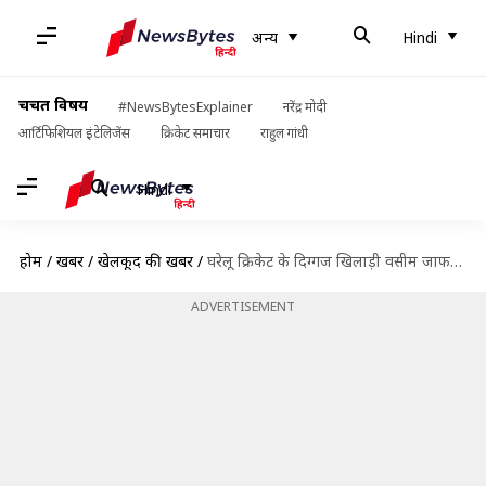
अन्य
Hindi
चर्चित विषय
#NewsBytesExplainer
नरेंद्र मोदी
आर्टिफिशियल इंटेलिजेंस
क्रिकेट समाचार
राहुल गांधी
Hindi
होम
/
खबरें
/
खेलकूद की खबरें
/
घरेलू क्रिकेट के दिग्गज खिलाड़ी वसीम जाफर ने क्रिकेट को कहा अलविदा
ADVERTISEMENT