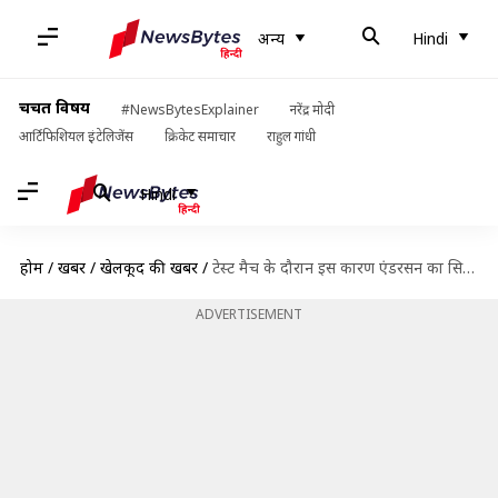
अन्य
Hindi
चर्चित विषय
#NewsBytesExplainer
नरेंद्र मोदी
आर्टिफिशियल इंटेलिजेंस
क्रिकेट समाचार
राहुल गांधी
Hindi
होम
/
खबरें
/
खेलकूद की खबरें
/
टेस्ट मैच के दौरान इस कारण एंडरसन का सिर फोड़ना चाहते थे सईद अजमल
ADVERTISEMENT