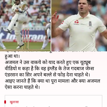
का सिर फोड़ना चाहते थे सईद
अजमल
लेखन
Apr 14, 2020
05:14 pm
Neeraj Pandey
क्या है खबर?
2010 में इंग्लैंड दौरे पर गई पाकिस्तानी टीम के लिए खेल
रहे सईद अजमल के साथ दूसरे टेस्ट के दौरान एक वाकया
हुआ था।
अजमल ने उस वाकये को याद करते हुए एक यूट्यूब
वीडियो में कहा है कि वह इंग्लैंड के तेज गेंदबाज जेम्स
एंडरसन का सिर अपने बल्ले से फोड़ देना चाहते थे।
आइए जानते हैं कि क्या था पूरा मामला और क्यों अजमल
खुलासा