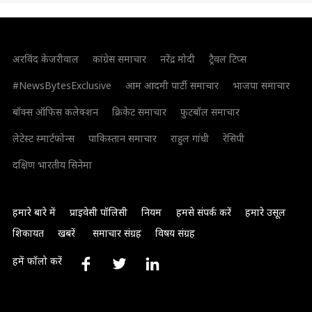
अरविंद केजरीवाल
कांग्रेस समाचार
नरेंद्र मोदी
ट्रैवल टिप्स
#NewsBytesExclusive
आम आदमी पार्टी समाचार
भाजपा समाचार
बॉक्स ऑफिस कलेक्शन
क्रिकेट समाचार
फुटबॉल समाचार
लेटेस्ट स्मार्टफोन्स
पाकिस्तान समाचार
राहुल गांधी
रेसिपी
दक्षिण भारतीय सिनेमा
हमारे बारे में
प्राइवेसी पॉलिसी
नियम
हमसे संपर्क करें
हमारे उसूल
शिकायत
खबरें
समाचार संग्रह
विषय संग्रह
हमें फॉलो करें