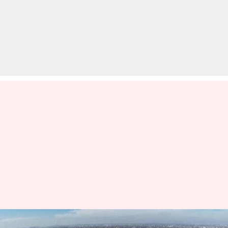
भारत बनाम न्यूजीलैंड: दूसरे टेस्ट के