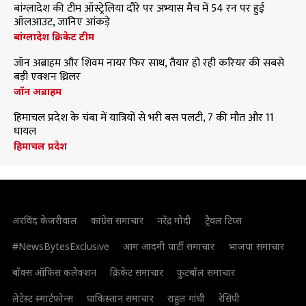
बांग्लादेश की टीम ऑस्ट्रेलिया दौरे पर अभ्यास मैच में 54 रन पर हुई
ऑलआउट, जानिए आंकड़े
बांग्लादेश क्रिकेट टीम
जॉन अब्राहम और शिवम नायर फिर साथ, तैयार हो रही करियर की सबसे
बड़ी एक्शन थ्रिलर
जॉन अब्राहम
हिमाचल प्रदेश के चंबा में यात्रियों से भरी बस पलटी, 7 की मौत और 11
घायल
हिमाचल प्रदेश
अरविंद केजरीवाल
कांग्रेस समाचार
नरेंद्र मोदी
ट्रैवल टिप्स
#NewsBytesExclusive
आम आदमी पार्टी समाचार
भाजपा समाचार
बॉक्स ऑफिस कलेक्शन
क्रिकेट समाचार
फुटबॉल समाचार
लेटेस्ट स्मार्टफोन्स
पाकिस्तान समाचार
राहुल गांधी
रेसिपी