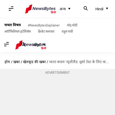
अन्य
Hindi
चर्चित विषय
#NewsBytesExplainer
नरेंद्र मोदी
आर्टिफिशियल इंटेलिजेंस
क्रिकेट समाचार
राहुल गांधी
Hindi
होम
/
खबरें
/
खेलकूद की खबरें
/
भारत बनाम न्यूजीलैंड: दूसरे टेस्ट के लिए वानखेड़े स्टेडियम में 25% दर्शकों को ही मिलेगी अनुमति
ADVERTISEMENT