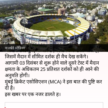
लिए वानखेड़े स्टेडियम में 25% दर्शकों
को ही मिलेगी अनुमति
लेखन
Nov 29, 2021
09:03 pm
अंकित पसबोला
क्या है खबर?
भारत
और न्यूजीलैंड के बीच टेस्ट सीरीज का दूसरा और
वानखेड़े स्टेडियम
आखिरी टेस्ट मुंबई के वानखेड़े स्टेडियम में खेला जाना है,
जिसमें मैदान में सीमित दर्शक ही मैच देख सकेंगे।
आगामी 03 दिसंबर से शुरू होने वाले दूसरे टेस्ट में मैदान
क्षमता के अधिकतम 25 प्रतिशत दर्शकों को ही आने की
अनुमति होगी।
मुंबई क्रिकेट एसोसिएशन (MCA) ने इस बात की पुष्टि कर
दी है।