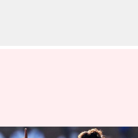
वनिंदु हसरंगा ने कप्तानी छोड़ी, टी-20