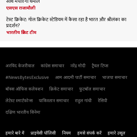
साथ मचाएंगी धमाल
एसएस राजामौली
टेस्ट क्रिकेट: गॉल क्रिकेट स्टेडियम में कैसा रहा है भारत और श्रीलंका का
प्रदर्शन?
भारतीय क्रिकेट टीम
अरविंद केजरीवाल
कांग्रेस समाचार
नरेंद्र मोदी
ट्रैवल टिप्स
#NewsBytesExclusive
आम आदमी पार्टी समाचार
भाजपा समाचार
बॉक्स ऑफिस कलेक्शन
क्रिकेट समाचार
फुटबॉल समाचार
लेटेस्ट स्मार्टफोन्स
पाकिस्तान समाचार
राहुल गांधी
रेसिपी
दक्षिण भारतीय सिनेमा
हमारे बारे में
प्राइवेसी पॉलिसी
नियम
हमसे संपर्क करें
हमारे उसूल