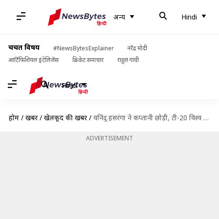
अन्य
Hindi
चर्चित विषय
#NewsBytesExplainer
नरेंद्र मोदी
आर्टिफिशियल इंटेलिजेंस
क्रिकेट समाचार
राहुल गांधी
Hindi
होम
/
खबरें
/
खेलकूद की खबरें
/
वनिंदु हसरंगा ने कप्तानी छोड़ी, टी-20 विश्व कप 2024 में श्रीलंका का खराब रहा था प्रदर्शन
ADVERTISEMENT