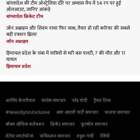
बांग्लादेश की टीम ऑस्ट्रेलिया दौरे पर अभ्यास मैच में 54 रन पर हुई
ऑलआउट, जानिए आंकड़े
बांग्लादेश क्रिकेट टीम
जॉन अब्राहम और शिवम नायर फिर साथ, तैयार हो रही करियर की सबसे
बड़ी एक्शन थ्रिलर
जॉन अब्राहम
हिमाचल प्रदेश के चंबा में यात्रियों से भरी बस पलटी, 7 की मौत और 11
घायल
हिमाचल प्रदेश
अरविंद केजरीवाल
कांग्रेस समाचार
नरेंद्र मोदी
ट्रैवल टिप्स
#NewsBytesExclusive
आम आदमी पार्टी समाचार
भाजपा समाचार
बॉक्स ऑफिस कलेक्शन
क्रिकेट समाचार
फुटबॉल समाचार
लेटेस्ट स्मार्टफोन्स
पाकिस्तान समाचार
राहुल गांधी
रेसिपी