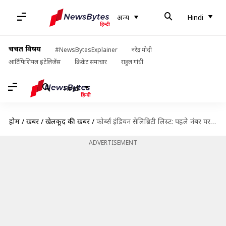
अन्य
Hindi
चर्चित विषय
#NewsBytesExplainer
नरेंद्र मोदी
आर्टिफिशियल इंटेलिजेंस
क्रिकेट समाचार
राहुल गांधी
Hindi
होम
/
खबरें
/
खेलकूद की खबरें
/
फोर्ब्स इंडियन सेलिब्रिटी लिस्ट: पहले नंबर पर विराट कोहली, टॉप-100 में 14 क्रिकेटरों को मिली जगह
ADVERTISEMENT