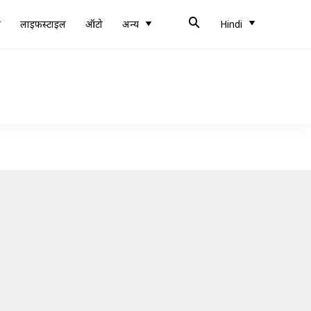
ब
लाइफस्टाइल
ऑटो
अन्य
Hindi