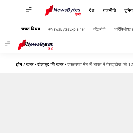
देश
राजनीति
दुनिय
चर्चित विषय
#NewsBytesExplainer
नरेंद्र मोदी
आर्टिफिशियल इ
Hindi
होम
/
खबरें
/
खेलकूद की खबरें
/
एकतरफा मैच में भारत ने वेस्टइंडीज को 125 र