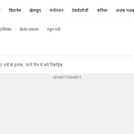
ा
बिज़नेस
खेलकूद
मनोरंजन
टेक्नोलॉजी
करियर
अजब-गज
ंटेलिजेंस
क्रिकेट समाचार
राहुल गांधी
नों से हराया, जानें मैच में बने रिकॉर्ड्स
ADVERTISEMENT