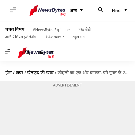
अन्य
Hindi
चर्चित विषय
#NewsBytesExplainer
नरेंद्र मोदी
आर्टिफिशियल इंटेलिजेंस
क्रिकेट समाचार
राहुल गांधी
Hindi
होम
/
खबरें
/
खेलकूद की खबरें
/
कोहली का एक और धमाका, बने गूगल के 2019 के टॉप ट्रेंडिंग खिलाड़ी
ADVERTISEMENT