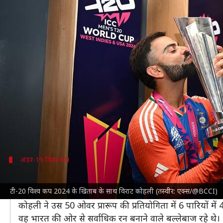
सफेद गेंद की सभी ICC ट्रॉफी जीत चुके
लेखन
Jul 06, 2024
02:32 pm
अंकित पसबोला
क्या है खबर?
भारतीय क्रिकेट टीम
के दिग्गज बल्लेबाज
विराट कोहली
टी-20 
वह सफेद गेंद से खेले जाने वाले वनडे विश्व कप, टी-20 विश्
दिलचस्प रूप से कोहली अंडर-19 विश्व कप विजेता भी रहे है
ऐसे में वह इन 4 ट्रॉफी को जीतने वाले इकलौते खिलाड़ी हैं।
अंडर-19 विश्व कप
बतौर कप्तान जीत चुके हैं अंडर-19 विश्व कप
टी-20 विश्व कप 2024 के खिताब के साथ विराट कोहली (तस्वीर: एक्स/@BCCI)
2008 में मलेशिया में
अंडर-19 विश्व कप
का आयोजन हुआ था, ज
कोहली ने उस 50 ओवर प्रारूप की प्रतियोगिता में 6 पारियों 
वह भारत की ओर से सर्वाधिक रन बनाने वाले बल्लेबाज रहे थे।