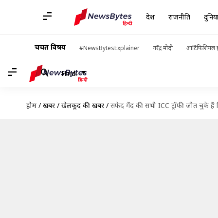
देश
राजनीति
दुनिय
चर्चित विषय
#NewsBytesExplainer
नरेंद्र मोदी
आर्टिफिशियल इ
Hindi
होम
/
खबरें
/
खेलकूद की खबरें
/
सफेद गेंद की सभी ICC ट्रॉफी जीत चुके है