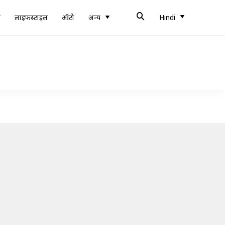
ब
लाइफस्टाइल
ऑटो
अन्य
Hindi