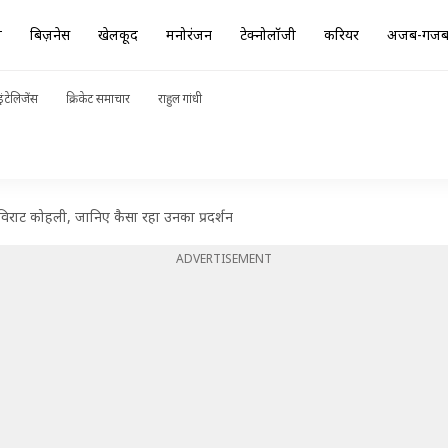
ा
बिज़नेस
खेलकूद
मनोरंजन
टेक्नोलॉजी
करियर
अजब-गज
ंटेलिजेंस
क्रिकेट समाचार
राहुल गांधी
ं विराट कोहली, जानिए कैसा रहा उनका प्रदर्शन
ADVERTISEMENT