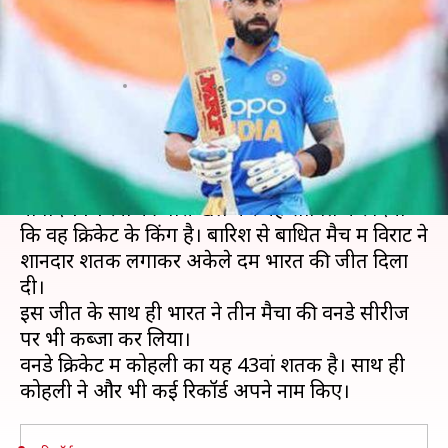
कोहली ने रचा इतिहास, जानें रन
मशीन के 'विराट' रिकॉर्ड
लेखन
Aug 15, 2019
03:37 pm
मोहम्मद वाहिद
क्या है खबर?
वेस्टइंडीज के खिलाफ तीसरे वनडे में विराट कोहली ने
नाबाद 114 रनों की पारी खेल कर यह साबित कर दिया
कि वह क्रिकेट के किंग है। बारिश से बाधित मैच में विराट ने
शानदार शतक लगाकर अकेले दम भारत की जीत दिला
दी।
इस जीत के साथ ही भारत ने तीन मैचों की वनडे सीरीज
पर भी कब्जा कर लिया।
वनडे क्रिकेट में कोहली का यह 43वां शतक है। साथ ही