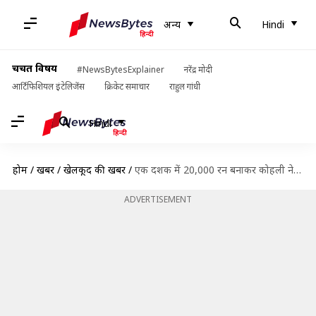
अन्य
Hindi
चर्चित विषय
#NewsBytesExplainer
नरेंद्र मोदी
आर्टिफिशियल इंटेलिजेंस
क्रिकेट समाचार
राहुल गांधी
Hindi
होम
/
खबरें
/
खेलकूद की खबरें
/
एक दशक में 20,000 रन बनाकर कोहली ने रचा इतिहास, जानें रन मशीन के 'विराट' रिकॉर्ड
ADVERTISEMENT