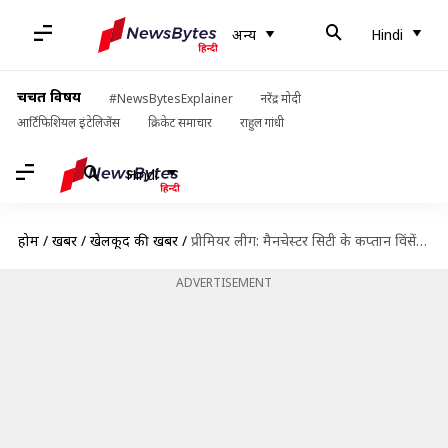
अन्य
Hindi
चर्चित विषय
#NewsBytesExplainer
नरेंद्र मोदी
आर्टिफिशियल इंटेलिजेंस
क्रिकेट समाचार
राहुल गांधी
Hindi
होम
/
खबरें
/
खेलकूद की खबरें
/
प्रीमियर लीग: मैनचेस्टर सिटी के कप्तान विंसेंट कंपनी ने 11 साल बाद क्लब को कहा अलविदा
ADVERTISEMENT