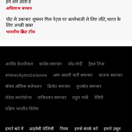
हमें शर्म आती है
अमिताभ बच्चन
चोट से उबरकर शुभमन गिल नेट्स पर बल्लेबाजी ले लिए लौटे, भारत के
लिए अच्छी खबर
भारतीय क्रिकेट टीम
अरविंद केजरीवाल
कांग्रेस समाचार
नरेंद्र मोदी
ट्रैवल टिप्स
#NewsBytesExclusive
आम आदमी पार्टी समाचार
भाजपा समाचार
बॉक्स ऑफिस कलेक्शन
क्रिकेट समाचार
फुटबॉल समाचार
लेटेस्ट स्मार्टफोन्स
पाकिस्तान समाचार
राहुल गांधी
रेसिपी
दक्षिण भारतीय सिनेमा
हमारे बारे में
प्राइवेसी पॉलिसी
नियम
हमसे संपर्क करें
हमारे उसूल