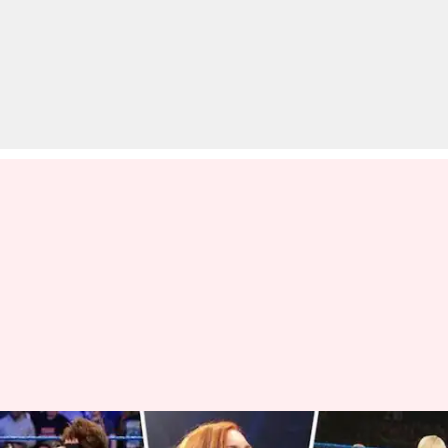
WWE: बैकी लिंच पर हुआ हमला;