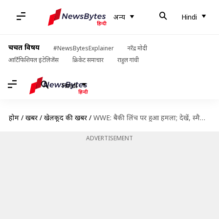
अन्य
Hindi
चर्चित विषय
#NewsBytesExplainer
नरेंद्र मोदी
आर्टिफिशियल इंटेलिजेंस
क्रिकेट समाचार
राहुल गांधी
Hindi
होम
/
खबरें
/
खेलकूद की खबरें
/
WWE: बैकी लिंच पर हुआ हमला; देखें, स्मैकडाउन में हुई टॉप घटनाओं के वीडियो
ADVERTISEMENT