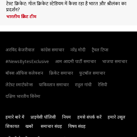
टेस्ट क्रिकेट: गॉल क्रिकेट स्टेडियम में कैसा रहा है भारत और श्रीलंका का
प्रदर्शन?
भारतीय क्रिकेट टीम
अरविंद केजरीवाल
कांग्रेस समाचार
नरेंद्र मोदी
ट्रैवल टिप्स
#NewsBytesExclusive
आम आदमी पार्टी समाचार
भाजपा समाचार
बॉक्स ऑफिस कलेक्शन
क्रिकेट समाचार
फुटबॉल समाचार
लेटेस्ट स्मार्टफोन्स
पाकिस्तान समाचार
राहुल गांधी
रेसिपी
दक्षिण भारतीय सिनेमा
हमारे बारे में
प्राइवेसी पॉलिसी
नियम
हमसे संपर्क करें
हमारे उसूल
शिकायत
खबरें
समाचार संग्रह
विषय संग्रह