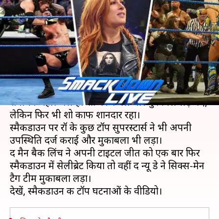
देखें, स्मैकडाउन में हुई टॉप घटनाओं
के वीडियो
लेखन
Apr 10, 2019
12:46 pm
Neeraj Pandey
क्या है खबर?
रेसलमेनिया के बाद स्मैकडाउन का पहला एपिसोड काफी
रोमांचक रहा। भले ही शो पर केवल चार मुकाबले लड़े गए,
लेकिन फिर भी शो काफी शानदार रहा।
स्मैकडाउन पर रॉ के कुछ टॉप सुपरस्टार्स ने भी अपनी
उपस्थिति दर्ज कराई और मुकाबला भी लड़ा।
द मैन बैकी लिंच ने अपनी टाइटल जीत को एक बार फिर
स्मैकडाउन में सेलीब्रेट किया तो वहीं द न्यू डे ने सिक्स-मेन
टैग टीम मुकाबला लड़ा।