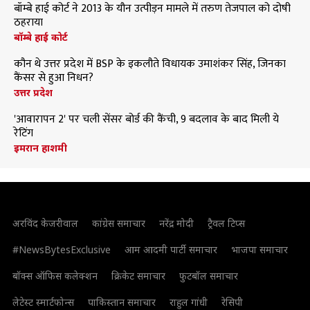
बॉम्बे हाई कोर्ट ने 2013 के यौन उत्पीड़न मामले में तरुण तेजपाल को दोषी
ठहराया
बॉम्बे हाई कोर्ट
कौन थे उत्तर प्रदेश में BSP के इकलौते विधायक उमाशंकर सिंह, जिनका
कैंसर से हुआ निधन?
उत्तर प्रदेश
'आवारापन 2' पर चली सेंसर बोर्ड की कैंची, 9 बदलाव के बाद मिली ये
रेटिंग
इमरान हाशमी
अरविंद केजरीवाल
कांग्रेस समाचार
नरेंद्र मोदी
ट्रैवल टिप्स
#NewsBytesExclusive
आम आदमी पार्टी समाचार
भाजपा समाचार
बॉक्स ऑफिस कलेक्शन
क्रिकेट समाचार
फुटबॉल समाचार
लेटेस्ट स्मार्टफोन्स
पाकिस्तान समाचार
राहुल गांधी
रेसिपी