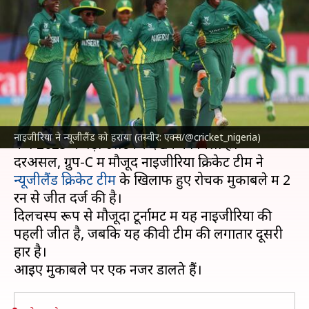
नाइजीरिया महिला क्रिकेट टीम ने
न्यूजीलैंड को हराकर किया उलटफेर
लेखन
Jan 20, 2025
12:19 pm
अंकित पसबोला
क्या है खबर?
इस समय खेले जा रहे महिलाओं के अंडर-19 टी-20 विश्व
नाइजीरिया ने न्यूजीलैंड को हराया (तस्वीर: एक्स/@cricket_nigeria)
कप 2025 में बड़ा उलटफेर देखने को मिला है।
दरअसल, ग्रुप-C में मौजूद नाइजीरिया क्रिकेट टीम ने
न्यूजीलैंड क्रिकेट टीम
के खिलाफ हुए रोचक मुकाबले में 2
रन से जीत दर्ज की है।
दिलचस्प रूप से मौजूदा टूर्नामेंट में यह नाइजीरिया की
पहली जीत है, जबकि यह कीवी टीम की लगातार दूसरी
हार है।