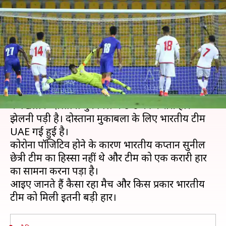
फुटबॉल टीम को 6-0 के बड़े अंतर से
हराया
लेखन
Mar 30, 2021
11:29 am
Neeraj Pandey
क्या है खबर?
भारतीय फुटबॉल टीम को यूनाइटेड अरब अमीरात (UAE)
के खिलाफ दोस्ताना मुकाबले में 6-0 की करारी हार
झेलनी पड़ी है। दोस्ताना मुकाबलों के लिए भारतीय टीम
UAE गई हुई है।
कोरोना पॉजिटिव होने के कारण भारतीय कप्तान सुनील
छेत्री टीम का हिस्सा नहीं थे और टीम को एक करारी हार
का सामना करना पड़ा है।
आइए जानते हैं कैसा रहा मैच और किस प्रकार भारतीय