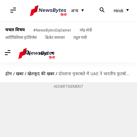
अन्य
Hindi
चर्चित विषय
#NewsBytesExplainer
नरेंद्र मोदी
आर्टिफिशियल इंटेलिजेंस
क्रिकेट समाचार
राहुल गांधी
Hindi
होम
/
खबरें
/
खेलकूद की खबरें
/
दोस्ताना मुकाबले में UAE ने भारतीय फुटबॉल टीम को 6-0 के बड़े अंतर से हराया
ADVERTISEMENT