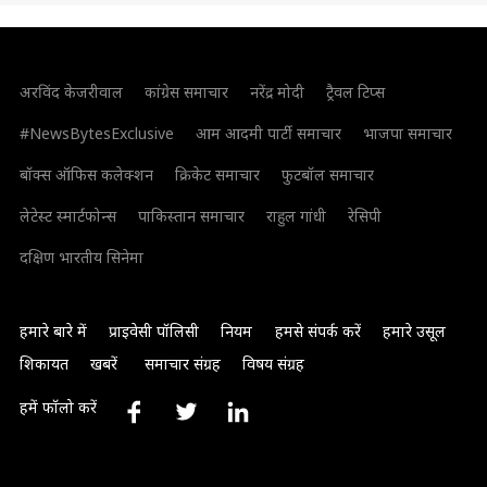
अरविंद केजरीवाल
कांग्रेस समाचार
नरेंद्र मोदी
ट्रैवल टिप्स
#NewsBytesExclusive
आम आदमी पार्टी समाचार
भाजपा समाचार
बॉक्स ऑफिस कलेक्शन
क्रिकेट समाचार
फुटबॉल समाचार
लेटेस्ट स्मार्टफोन्स
पाकिस्तान समाचार
राहुल गांधी
रेसिपी
दक्षिण भारतीय सिनेमा
हमारे बारे में
प्राइवेसी पॉलिसी
नियम
हमसे संपर्क करें
हमारे उसूल
शिकायत
खबरें
समाचार संग्रह
विषय संग्रह
हमें फॉलो करें