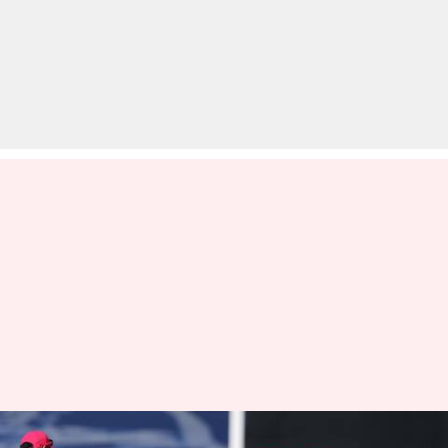
विमेंस टी-20 चैलेंज, दूसरा मैच: