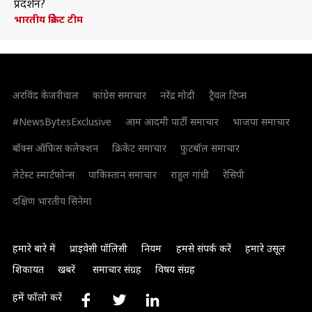
प्रदर्शन?
भारतीय क्रिकेट टीम
अरविंद केजरीवाल
कांग्रेस समाचार
नरेंद्र मोदी
ट्रैवल टिप्स
#NewsBytesExclusive
आम आदमी पार्टी समाचार
भाजपा समाचार
बॉक्स ऑफिस कलेक्शन
क्रिकेट समाचार
फुटबॉल समाचार
लेटेस्ट स्मार्टफोन्स
पाकिस्तान समाचार
राहुल गांधी
रेसिपी
दक्षिण भारतीय सिनेमा
हमारे बारे में
प्राइवेसी पॉलिसी
नियम
हमसे संपर्क करें
हमारे उसूल
शिकायत
खबरें
समाचार संग्रह
विषय संग्रह
हमें फॉलो करें