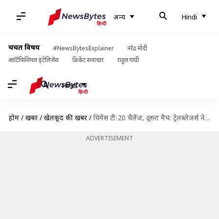
अन्य
Hindi
चर्चित विषय
#NewsBytesExplainer
नरेंद्र मोदी
आर्टिफिशियल इंटेलिजेंस
क्रिकेट समाचार
राहुल गांधी
Hindi
होम
/
खबरें
/
खेलकूद की खबरें
/
विमेंस टी-20 चैलेंज, दूसरा मैच: ट्रेलब्लेजर्स ने वेलोसिटी को 47 पर किया ढेर, जीता मुकाबला
ADVERTISEMENT