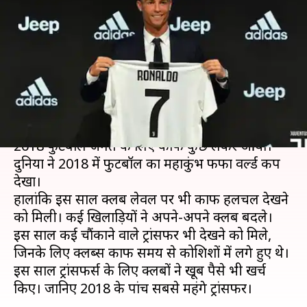
सबसे महंगी ट्रांसफर फीस में क्लब
बदलने वाले टॉप-5 खिलाड़ियों के
नाम
लेखन
Dec 31, 2018
05:49 pm
Neeraj Pandey
क्या है खबर?
2018 फुटबॉल जगत के लिए काफी कुछ लेकर आया।
दुनिया ने 2018 में फुटबॉल का महाकुंभ फीफा वर्ल्ड कप
देखा।
हालांकि इस साल क्लब लेवल पर भी काफी हलचल देखने
को मिली। कई खिलाड़ियों ने अपने-अपने क्लब बदले।
इस साल कई चौंकाने वाले ट्रांसफर भी देखने को मिले,
जिनके लिए क्लब्स काफी समय से कोशिशों में लगे हुए थे।
इस साल ट्रांसफर्स के लिए क्लबों ने खूब पैसे भी खर्च