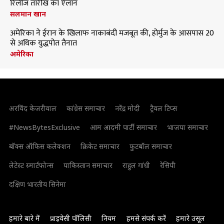
रिलीज तारीख का ऐलान
सलमान खान
अमेरिका ने ईरान के खिलाफ नाकाबंदी मजबूत की, होर्मुज के आसपास 20
से अधिक युद्धपोत तैनात
अमेरिका
अरविंद केजरीवाल
कांग्रेस समाचार
नरेंद्र मोदी
ट्रैवल टिप्स
#NewsBytesExclusive
आम आदमी पार्टी समाचार
भाजपा समाचार
बॉक्स ऑफिस कलेक्शन
क्रिकेट समाचार
फुटबॉल समाचार
लेटेस्ट स्मार्टफोन्स
पाकिस्तान समाचार
राहुल गांधी
रेसिपी
दक्षिण भारतीय सिनेमा
हमारे बारे में
प्राइवेसी पॉलिसी
नियम
हमसे संपर्क करें
हमारे उसूल