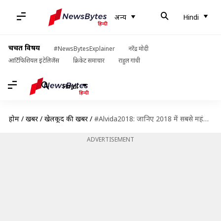
अन्य
Hindi
चर्चित विषय
#NewsBytesExplainer
नरेंद्र मोदी
आर्टिफिशियल इंटेलिजेंस
क्रिकेट समाचार
राहुल गांधी
Hindi
होम
/
खबरें
/
खेलकूद की खबरें
/
#Alvida2018: जानिए 2018 में सबसे महंगी ट्रांसफर फीस में क्लब बदलने वाले टॉप-5 खिलाड़ियों के नाम
ADVERTISEMENT