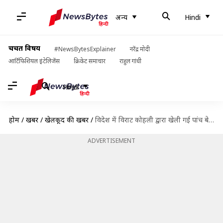
अन्य
Hindi
चर्चित विषय
#NewsBytesExplainer
नरेंद्र मोदी
आर्टिफिशियल इंटेलिजेंस
क्रिकेट समाचार
राहुल गांधी
Hindi
होम
/
खबरें
/
खेलकूद की खबरें
/
विदेश में विराट कोहली द्वारा खेली गई पांच बेस्ट टेस्ट पारियां
ADVERTISEMENT