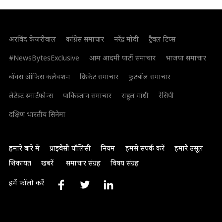
अरविंद केजरीवाल
कांग्रेस समाचार
नरेंद्र मोदी
ट्रैवल टिप्स
#NewsBytesExclusive
आम आदमी पार्टी समाचार
भाजपा समाचार
बॉक्स ऑफिस कलेक्शन
क्रिकेट समाचार
फुटबॉल समाचार
लेटेस्ट स्मार्टफोन्स
पाकिस्तान समाचार
राहुल गांधी
रेसिपी
दक्षिण भारतीय सिनेमा
हमारे बारे में
प्राइवेसी पॉलिसी
नियम
हमसे संपर्क करें
हमारे उसूल
शिकायत
खबरें
समाचार संग्रह
विषय संग्रह
हमें फॉलो करें