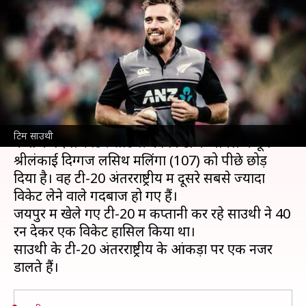
विकेट वाले गेंदबाज बने टिम साउथी,
मलिंगा को पीछे छोड़ा
लेखन
Nov 18, 2021
05:40 pm
अंकित पसबोला
क्या है खबर?
भारत के खिलाफ खेले गए पहले टी-20 मैच में
न्यूजीलैंड
टिम साउथी
के तेज गेंदबाज
टिम साउथी
ने विकेटों के मामले में पूर्व
श्रीलंकाई दिग्गज लसिथ मलिंगा (107) को पीछे छोड़
दिया है। वह टी-20 अंतरराष्ट्रीय में दूसरे सबसे ज्यादा
विकेट लेने वाले गेंदबाज हो गए हैं।
जयपुर में खेले गए टी-20 में कप्तानी कर रहे साउथी ने 40
रन देकर एक विकेट हासिल किया था।
साउथी के टी-20 अंतरराष्ट्रीय के आंकड़ों पर एक नजर