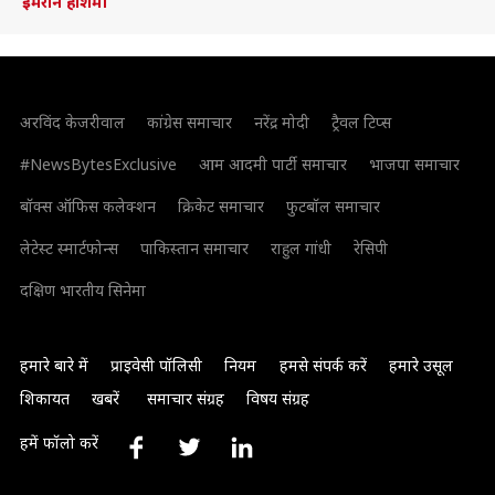
इमरान हाशमी
अरविंद केजरीवाल
कांग्रेस समाचार
नरेंद्र मोदी
ट्रैवल टिप्स
#NewsBytesExclusive
आम आदमी पार्टी समाचार
भाजपा समाचार
बॉक्स ऑफिस कलेक्शन
क्रिकेट समाचार
फुटबॉल समाचार
लेटेस्ट स्मार्टफोन्स
पाकिस्तान समाचार
राहुल गांधी
रेसिपी
दक्षिण भारतीय सिनेमा
हमारे बारे में
प्राइवेसी पॉलिसी
नियम
हमसे संपर्क करें
हमारे उसूल
शिकायत
खबरें
समाचार संग्रह
विषय संग्रह
हमें फॉलो करें