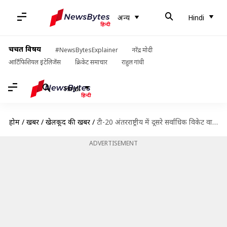
अन्य
Hindi
चर्चित विषय
#NewsBytesExplainer
नरेंद्र मोदी
आर्टिफिशियल इंटेलिजेंस
क्रिकेट समाचार
राहुल गांधी
Hindi
होम
/
खबरें
/
खेलकूद की खबरें
/
टी-20 अंतरराष्ट्रीय में दूसरे सर्वाधिक विकेट वाले गेंदबाज बने टिम साउथी, मलिंगा को पीछे छोड़ा
ADVERTISEMENT