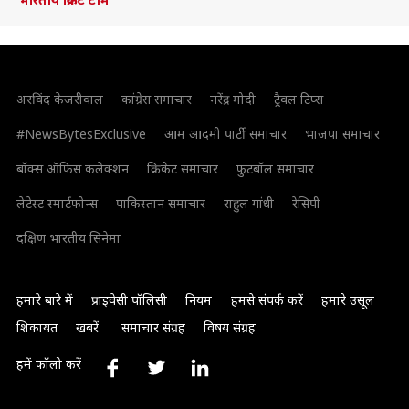
अरविंद केजरीवाल
कांग्रेस समाचार
नरेंद्र मोदी
ट्रैवल टिप्स
#NewsBytesExclusive
आम आदमी पार्टी समाचार
भाजपा समाचार
बॉक्स ऑफिस कलेक्शन
क्रिकेट समाचार
फुटबॉल समाचार
लेटेस्ट स्मार्टफोन्स
पाकिस्तान समाचार
राहुल गांधी
रेसिपी
दक्षिण भारतीय सिनेमा
हमारे बारे में
प्राइवेसी पॉलिसी
नियम
हमसे संपर्क करें
हमारे उसूल
शिकायत
खबरें
समाचार संग्रह
विषय संग्रह
हमें फॉलो करें