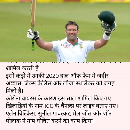
किए गए जैक्स कैलिस समेत तीन
क्रिकेटर्स
लेखन
Aug 23, 2020
04:42 pm
Neeraj Pandey
क्या है खबर?
इंटरनेशनल क्रिकेट काउंसिल (ICC) विश्व के दिग्गज क्रिकेटर्स
को सम्मानित करने के लिए उन्हें अपनी हाल ऑफ फेम में
शामिल करती है।
इसी कड़ी में उनकी 2020 हाल ऑफ फेम में जहीर
अब्बास, जैक्स कैलिस और लीजा स्थालेकर को जगह
मिली है।
कोरोना वायरस के कारण इस साल शामिल किए गए
खिलाड़ियों के नाम ICC के चैनल्स पर लाइव बताए गए।
एलेन विल्किंस, सुनील गावस्कर, मेल जोंस और शॉन