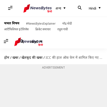
अन्य
Hindi
चर्चित विषय
#NewsBytesExplainer
नरेंद्र मोदी
आर्टिफिशियल इंटेलिजेंस
क्रिकेट समाचार
राहुल गांधी
Hindi
होम
/
खबरें
/
खेलकूद की खबरें
/
ICC की हाल ऑफ फेम में शामिल किए गए जैक्स कैलिस समेत तीन क्रिकेटर्स
ADVERTISEMENT