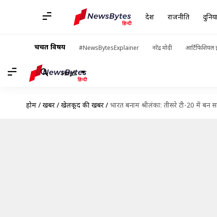
देश
राजनीति
दुनिय
चर्चित विषय
#NewsBytesExplainer
नरेंद्र मोदी
आर्टिफिशियल इ
Hindi
होम
/
खबरें
/
खेलकूद की खबरें
/
भारत बनाम श्रीलंका: तीसरे टी-20 में बन सकते 