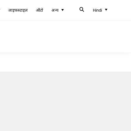
ब
लाइफस्टाइल
ऑटो
अन्य
Hindi