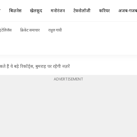
ा
बिज़नेस
खेलकूद
मनोरंजन
टेक्नोलॉजी
करियर
अजब-गज
ंटेलिजेंस
क्रिकेट समाचार
राहुल गांधी
हैं ये बड़े रिकॉर्ड्स, बुमराह पर रहेंगी नज़रें
ADVERTISEMENT