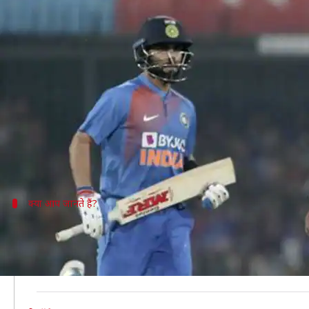
भारत बनाम श्रीलंका: तीसरे टी-20 में बन सक
लेखन
Jan 09, 2020
07:09 pm
मोहम्मद वाहिद
क्या है खबर?
भारतीय क्रिकेट टीम शुक्रवार 10 जनवरी को पुणे में श्रीलंका
इंदौर में खेले गए दूसरे टी-20 में शानदार जीत दर्ज करने क
को जीतकर सीरीज़ ड्रॉ कराने पर रहेंगी।
क्या आप जानते हैं?
टी-20 इंटरनेशनल में हेड-टू-हेड में श्रीलंका से
टी-20 इंटरनेशनल में भारत और श्रीलंका के बीच हेड-टू-हेड में
पांच मैच जीते हैं। एक मैच रद्द हुआ है।