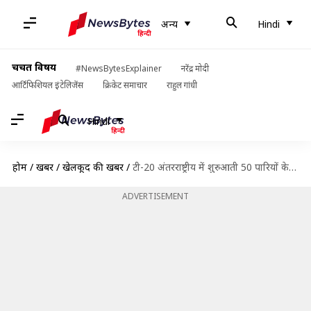
अन्य
Hindi
चर्चित विषय
#NewsBytesExplainer
नरेंद्र मोदी
आर्टिफिशियल इंटेलिजेंस
क्रिकेट समाचार
राहुल गांधी
Hindi
होम
/
खबरें
/
खेलकूद की खबरें
/
टी-20 अंतरराष्ट्रीय में शुरुआती 50 पारियों के बाद इन भारतीय बल्लेबाजों ने लगाए सर्वाधिक छक्के
ADVERTISEMENT