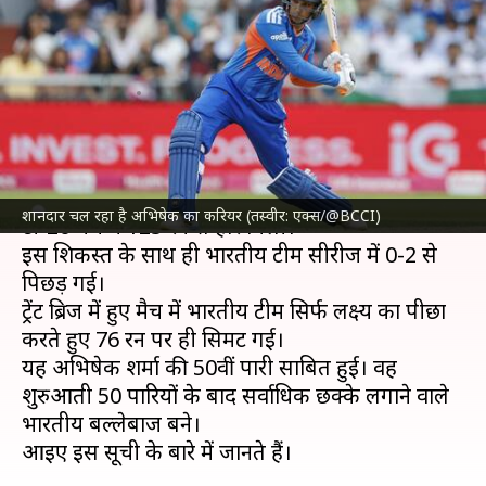
पारियों के बाद इन भारतीय
बल्लेबाजों ने लगाए सर्वाधिक छक्के
लेखन
Jul 08, 2026
11:51 am
अंकित पसबोला
क्या है खबर?
भारतीय क्रिकेट टीम
को
इंग्लैंड क्रिकेट टीम
के खिलाफ तीसरे
शानदार चल रहा है अभिषेक का करियर (तस्वीर: एक्स/@BCCI)
टी-20 मैच में 125 रन से हार मिली।
इस शिकस्त के साथ ही भारतीय टीम सीरीज में 0-2 से
पिछड़ गई।
ट्रेंट ब्रिज में हुए मैच में भारतीय टीम सिर्फ लक्ष्य का पीछा
करते हुए 76 रन पर ही सिमट गई।
यह अभिषेक शर्मा की 50वीं पारी साबित हुई। वह
शुरुआती 50 पारियों के बाद सर्वाधिक छक्के लगाने वाले
भारतीय बल्लेबाज बने।