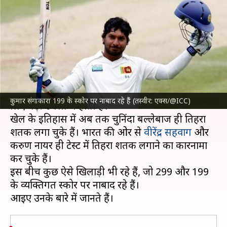
299 और 199 रन के व्यक्तिगत स्कोर
पर नाबाद रहे
लेखन
Sep 17, 2024
04:19 pm
अंकित पसबोला
क्या है खबर?
टेस्ट क्रिकेट
में तिहरा या दोहरा शतक लगाना बल्लेबाजों के
कुमार संगाकारा 199 के स्कोर पर नाबाद रहे हैं (तस्वीर: एक्स/@ICC)
लिए बड़ी उपलब्धि होती है।
खेल के इतिहास में अब तक चुनिंदा बल्लेबाज ही तिहरा
शतक लगा चुके हैं। भारत की ओर से
वीरेंद्र सहवाग
और
करुण नायर ही टेस्ट में तिहरा शतक लगाने का कारनामा
कर चुके हैं।
इस बीच कुछ ऐसे खिलाड़ी भी रहे हैं, जो 299 और 199
के व्यक्तिगत स्कोर पर नाबाद रहे हैं।