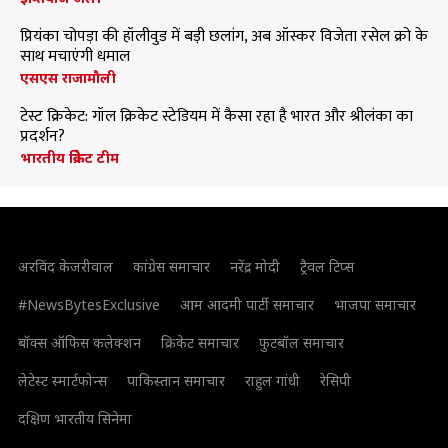
प्रियंका चोपड़ा की हॉलीवुड में बड़ी छलांग, अब ऑस्कर विजेता रसेल क्रो के
साथ मचाएंगी धमाल
एसएस राजामौली
टेस्ट क्रिकेट: गॉल क्रिकेट स्टेडियम में कैसा रहा है भारत और श्रीलंका का
प्रदर्शन?
भारतीय क्रिकेट टीम
अरविंद केजरीवाल
कांग्रेस समाचार
नरेंद्र मोदी
ट्रैवल टिप्स
#NewsBytesExclusive
आम आदमी पार्टी समाचार
भाजपा समाचार
बॉक्स ऑफिस कलेक्शन
क्रिकेट समाचार
फुटबॉल समाचार
लेटेस्ट स्मार्टफोन्स
पाकिस्तान समाचार
राहुल गांधी
रेसिपी
दक्षिण भारतीय सिनेमा