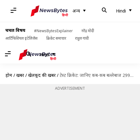
अन्य
Hindi
चर्चित विषय
#NewsBytesExplainer
नरेंद्र मोदी
आर्टिफिशियल इंटेलिजेंस
क्रिकेट समाचार
राहुल गांधी
Hindi
होम
/
खबरें
/
खेलकूद की खबरें
/
टेस्ट क्रिकेट: जानिए कब-कब बल्लेबाज 299 और 199 रन के व्यक्तिगत स्कोर पर नाबाद रहे
ADVERTISEMENT