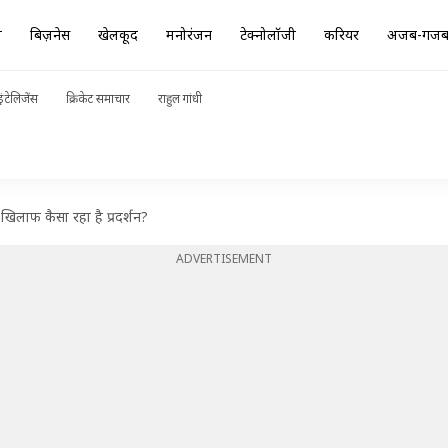
ा
बिज़नेस
खेलकूद
मनोरंजन
टेक्नोलॉजी
करियर
अजब-गज
ंटेलिजेंस
क्रिकेट समाचार
राहुल गांधी
े खिलाफ कैसा रहा है प्रदर्शन?
ADVERTISEMENT