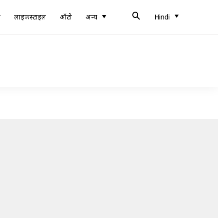
ब
लाइफस्टाइल
ऑटो
अन्य
Hindi