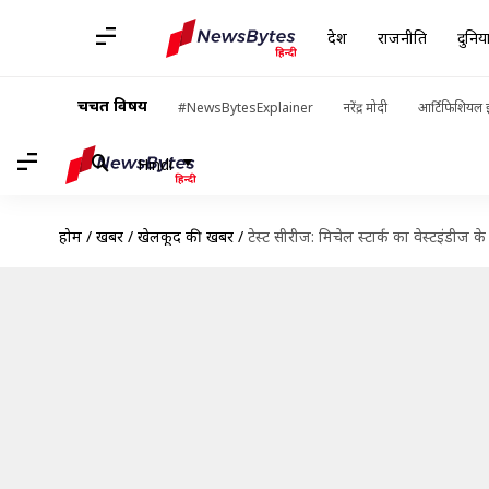
देश
राजनीति
दुनिय
चर्चित विषय
#NewsBytesExplainer
नरेंद्र मोदी
आर्टिफिशियल इ
Hindi
होम
/
खबरें
/
खेलकूद की खबरें
/
टेस्ट सीरीज: मिचेल स्टार्क का वेस्टइंडीज क