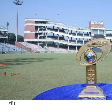
सैयद मुश्ताक अली ट्रॉफी: कर्नाटक को
लेखन
Nov 22, 2021
03:33 pm
Neeraj Pandey
क्या है खबर?
दिल्ली में खेले गए
सैयद मुश्ताक अली ट्रॉफी
के फाइनल में त
कब्जा जमा लिया है।
पहले बल्लेबाजी करते हुए कर्नाटक ने अभिनव मनोहर (46) 
शुरुआत
पावरप्ले में ही कर्नाटक ने गंवा दिए थे तीन विके
पहले बल्लेबाजी करते हुए कर्नाटक ने पावरप्ले में ही दो विकेट
इसके बाद अनुभवी करुण नायर भी पांचवें ओवर में 18 रन बनाक
थी।