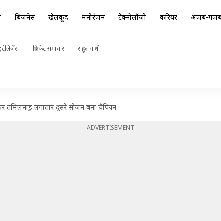
ा
बिज़नेस
खेलकूद
मनोरंजन
टेक्नोलॉजी
करियर
अजब-गज
ंटेलिजेंस
क्रिकेट समाचार
राहुल गांधी
ाकर तमिलनाडु लगातार दूसरे सीजन बना चैंपियन
ADVERTISEMENT