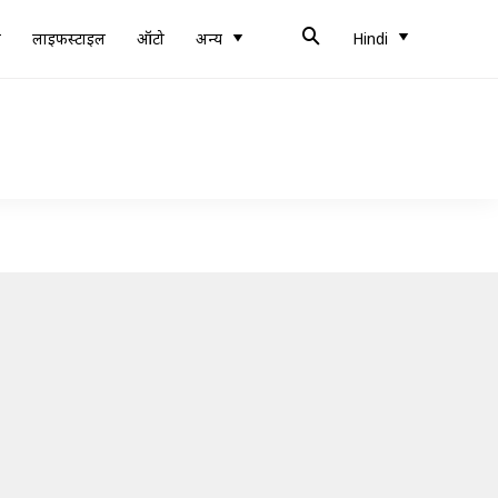
ब
लाइफस्टाइल
ऑटो
अन्य
Hindi