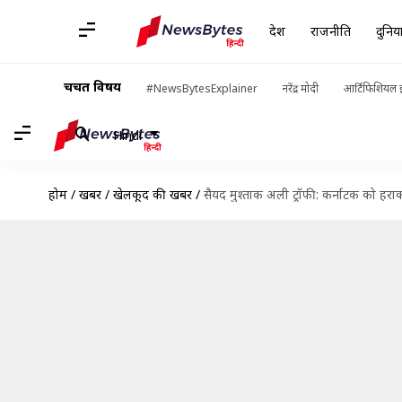
देश
राजनीति
दुनिय
चर्चित विषय
#NewsBytesExplainer
नरेंद्र मोदी
आर्टिफिशियल इ
Hindi
होम
/
खबरें
/
खेलकूद की खबरें
/
सैयद मुश्ताक अली ट्रॉफी: कर्नाटक को हर