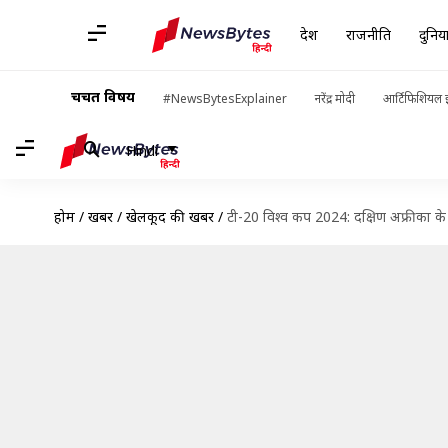
देश
राजनीति
दुनिय
चर्चित विषय
#NewsBytesExplainer
नरेंद्र मोदी
आर्टिफिशियल इ
Hindi
होम
/
खबरें
/
खेलकूद की खबरें
/
टी-20 विश्व कप 2024: दक्षिण अफ्रीका क