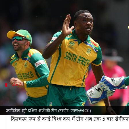
टी-20 विश्व कप 2024: दक्षिण अफ्रीका 
लेखन
Jun 29, 2024
11:34 pm
अंकित पसबोला
क्या है खबर?
टी-20 विश्व कप 2024
के फाइनल मुकाबले में
दक्षिण अफ्री
खिताबी मुकाबले में जीत के लिए मिले 177 रन के लक्ष्य का
दूसरी ओर यह भारतीय टीम का दूसरा टी-20 खिताब रहा।
चौकर्स
पहली बार फाइनल में किया प्रवेश
दक्षिण अफ्रीका क्रिकेट टीम ने पहली बार किसी ICC टूर्नामेंट के
उपविजेता रही दक्षिण अफ्रीकी टीम (तस्वीर: एक्स/@ICC)
इससे पहले प्रोटियाज टीम ने 2009 और 2014 के सेमीफाइनल मे
दिलचस्प रूप से वनडे विश्व कप में टीम अब तक 5 बार सेमीफाइनल