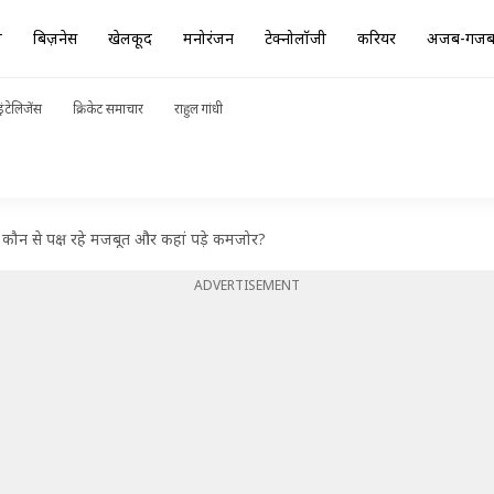
ा
बिज़नेस
खेलकूद
मनोरंजन
टेक्नोलॉजी
करियर
अजब-गज
ंटेलिजेंस
क्रिकेट समाचार
राहुल गांधी
े कौन से पक्ष रहे मजबूत और कहां पड़े कमजोर?
ADVERTISEMENT