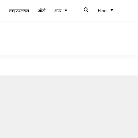
ब
लाइफस्टाइल
ऑटो
अन्य
Hindi