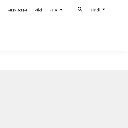
ब
लाइफस्टाइल
ऑटो
अन्य
Hindi