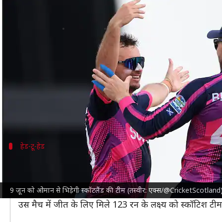
टी-20 विश्व कप 2024: ओमान बनाम स्कॉ
लेखन
Jun 08, 2024
07:11 pm
अंकित पसबोला
क्या है खबर?
टी-20 विश्व कप 2024
के 20वें मैच में
ओमान क्रिकेट टीम
का
स्कॉटलैंड ने अब तक 1 मैच जीता है और 1 में ही हार झेली 
ग्रुप-B में मौजूद ओमान अपनी पहली जीत दर्ज करना चाहेगी
हेड-टू-हेड
ओमान के खिलाफ अजेय रही है स्कॉटलैंड की 
स्कॉटलैंड क्रिकेट टीम
अब तक ओमान के खिलाफ अजेय रही है। अब तक
9 जून को ओमान से भिड़ेगी स्कॉटलैंड की टीम (तस्वीर: एक्स/@CricketScotland
आखिरी बार दोनों टीमें 2021 के टी-20 विश्व कप में आपस में भ
उस मैच में जीत के लिए मिले 123 रन के लक्ष्य को स्कॉटिश ट