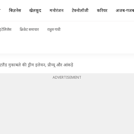
ा
बिज़नेस
खेलकूद
मनोरंजन
टेक्नोलॉजी
करियर
अजब-गज
ंटेलिजेंस
क्रिकेट समाचार
राहुल गांधी
ड मुकाबले की ड्रीम इलेवन, प्रीव्यू और आंकड़े
ADVERTISEMENT