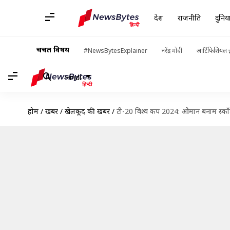
देश
राजनीति
दुनिय
चर्चित विषय
#NewsBytesExplainer
नरेंद्र मोदी
आर्टिफिशियल इ
Hindi
होम
/
खबरें
/
खेलकूद की खबरें
/
टी-20 विश्व कप 2024: ओमान बनाम स्कॉटलैं