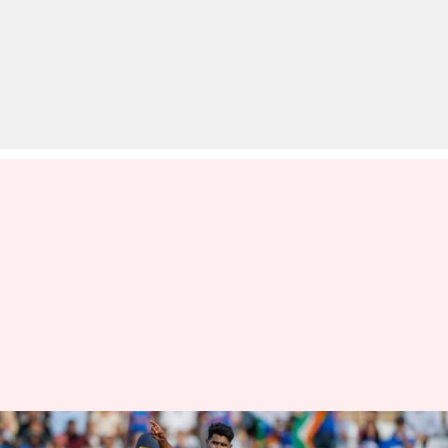
टी-20 अंतरराष्ट्रीय: भारत ने कब-कब