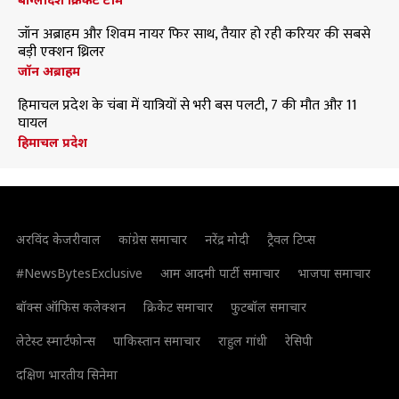
जॉन अब्राहम और शिवम नायर फिर साथ, तैयार हो रही करियर की सबसे
बड़ी एक्शन थ्रिलर
जॉन अब्राहम
हिमाचल प्रदेश के चंबा में यात्रियों से भरी बस पलटी, 7 की मौत और 11
घायल
हिमाचल प्रदेश
अरविंद केजरीवाल
कांग्रेस समाचार
नरेंद्र मोदी
ट्रैवल टिप्स
#NewsBytesExclusive
आम आदमी पार्टी समाचार
भाजपा समाचार
बॉक्स ऑफिस कलेक्शन
क्रिकेट समाचार
फुटबॉल समाचार
लेटेस्ट स्मार्टफोन्स
पाकिस्तान समाचार
राहुल गांधी
रेसिपी
दक्षिण भारतीय सिनेमा