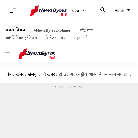
अन्य
Hindi
चर्चित विषय
#NewsBytesExplainer
नरेंद्र मोदी
आर्टिफिशियल इंटेलिजेंस
क्रिकेट समाचार
राहुल गांधी
Hindi
होम
/
खबरें
/
खेलकूद की खबरें
/
टी-20 अंतरराष्ट्रीय: भारत ने कब-कब लगातार 4 या अधिक मैचों में से 1 भी नहीं जीता
ADVERTISEMENT