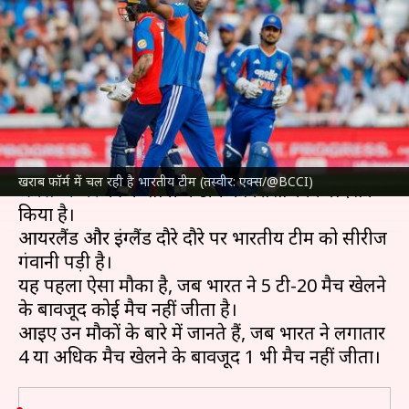
लगातार 4 या अधिक मैचों में से 1 भी
नहीं जीता
लेखन
Jul 08, 2026
05:14 pm
अंकित पसबोला
क्या है खबर?
भारतीय क्रिकेट टीम
खराब फॉर्म में चल रही है भारतीय टीम (तस्वीर: एक्स/@BCCI)
श्रेयस अय्यर
की कप्तानी में टीम ने निराशाजनक प्रदर्शन
किया है।
आयरलैंड और इंग्लैंड दौरे दौरे पर भारतीय टीम को सीरीज
गंवानी पड़ी है।
यह पहला ऐसा मौका है, जब भारत ने 5 टी-20 मैच खेलने
के बावजूद कोई मैच नहीं जीता है।
आइए उन मौकों के बारे में जानते हैं, जब भारत ने लगातार