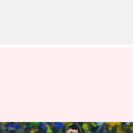
सुरेश रैना हैं एक IPL मैच के पावरप्ले