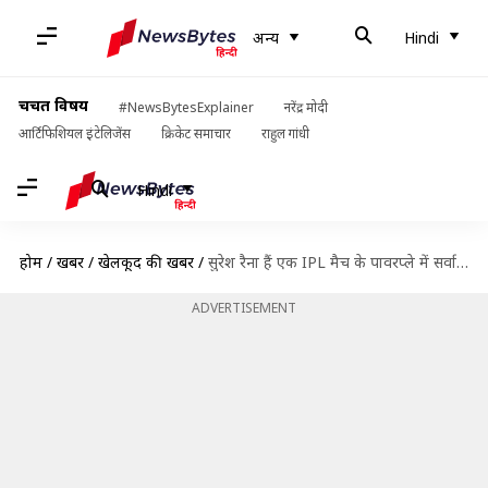
अन्य
Hindi
चर्चित विषय
#NewsBytesExplainer
नरेंद्र मोदी
आर्टिफिशियल इंटेलिजेंस
क्रिकेट समाचार
राहुल गांधी
Hindi
होम
/
खबरें
/
खेलकूद की खबरें
/
सुरेश रैना हैं एक IPL मैच के पावरप्ले में सर्वाधिक रन बनाने वाले भारतीय बल्लेबाज
ADVERTISEMENT