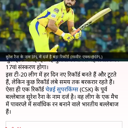
में सर्वाधिक रन बनाने वाले भारतीय
बल्लेबाज
लेखन
Mar 20, 2024
07:40 pm
भारत शर्मा
क्या है खबर?
इंडियन प्रीमियर लीग
(IPL) का रोमांच 22 मार्च से फिर से
सुरेश रैना के नाम IPL में दर्ज है बड़ा रिकॉर्ड (तस्वीर: एक्स/@IPL)
शुरू होने जा रहा है। यह दुनिया की सबसे महंगी लीग का
17वां संस्करण होगा।
इस टी-20 लीग में हर दिन नए रिकॉर्ड बनते हैं और टूटते
हैं, लेकिन कुछ रिकॉर्ड लंबे समय तक बरकरार रहते हैं।
ऐसा ही एक रिकॉर्ड
चेन्नई सुपरकिंग्स
(CSK) के पूर्व
बल्लेबाज सुरेश रैना के नाम दर्ज है। वह लीग के एक मैच
में पावरप्ले में सर्वाधिक रन बनाने वाले भारतीय बल्लेबाज