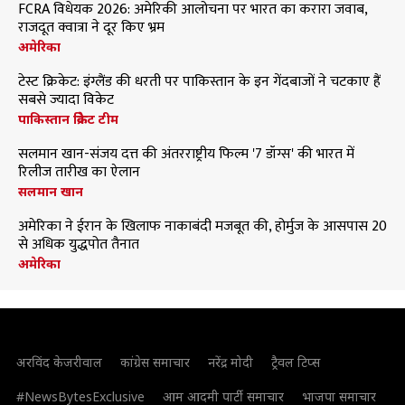
FCRA विधेयक 2026: अमेरिकी आलोचना पर भारत का करारा जवाब,
राजदूत क्वात्रा ने दूर किए भ्रम
अमेरिका
टेस्ट क्रिकेट: इंग्लैंड की धरती पर पाकिस्तान के इन गेंदबाजों ने चटकाए हैं
सबसे ज्यादा विकेट
पाकिस्तान क्रिकेट टीम
सलमान खान-संजय दत्त की अंतरराष्ट्रीय फिल्म '7 डॉग्स' की भारत में
रिलीज तारीख का ऐलान
सलमान खान
अमेरिका ने ईरान के खिलाफ नाकाबंदी मजबूत की, होर्मुज के आसपास 20
से अधिक युद्धपोत तैनात
अमेरिका
अरविंद केजरीवाल
कांग्रेस समाचार
नरेंद्र मोदी
ट्रैवल टिप्स
#NewsBytesExclusive
आम आदमी पार्टी समाचार
भाजपा समाचार