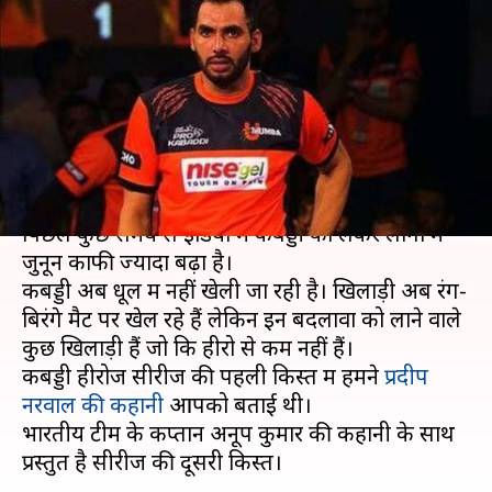
कबड्डी के लिए मार खाने से लेकर
'कैप्टन कूल अनूप' बनने तक की
कहानी
लेखन
Dec 06, 2018
06:13 pm
Neeraj Pandey
क्या है खबर?
पिछले कुछ समय से इंडिया में कबड्डी को लेकर लोगों में
जुनून काफी ज्यादा बढ़ा है।
कबड्डी अब धूल में नहीं खेली जा रही है। खिलाड़ी अब रंग-
बिरंगे मैट पर खेल रहे हैं लेकिन इन बदलावों को लाने वाले
कुछ खिलाड़ी हैं जो कि हीरो से कम नहीं हैं।
कबड्डी हीरोज सीरीज की पहली किस्त में हमने
प्रदीप
नरवाल की कहानी
आपको बताई थी।
भारतीय टीम के कप्तान अनूप कुमार की कहानी के साथ