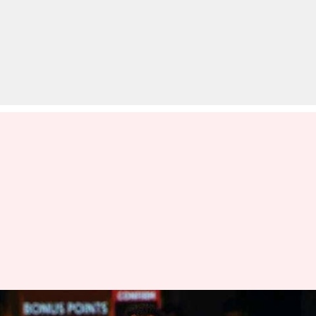
#KabaddiKeHero: जानिये,