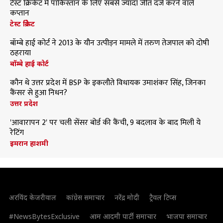
टेस्ट क्रिकेट में पाकिस्तान के लिए सबसे ज्यादा जीत दर्ज करने वाले
कप्तान
टेस्ट क्रिकेट
बॉम्बे हाई कोर्ट ने 2013 के यौन उत्पीड़न मामले में तरुण तेजपाल को दोषी
ठहराया
बॉम्बे हाई कोर्ट
कौन थे उत्तर प्रदेश में BSP के इकलौते विधायक उमाशंकर सिंह, जिनका
कैंसर से हुआ निधन?
उत्तर प्रदेश
'आवारापन 2' पर चली सेंसर बोर्ड की कैंची, 9 बदलाव के बाद मिली ये
रेटिंग
इमरान हाशमी
अरविंद केजरीवाल
कांग्रेस समाचार
नरेंद्र मोदी
ट्रैवल टिप्स
#NewsBytesExclusive
आम आदमी पार्टी समाचार
भाजपा समाचार