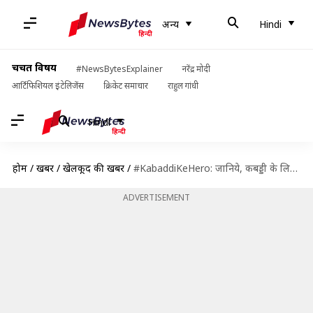
अन्य
Hindi
चर्चित विषय
#NewsBytesExplainer
नरेंद्र मोदी
आर्टिफिशियल इंटेलिजेंस
क्रिकेट समाचार
राहुल गांधी
Hindi
होम
/
खबरें
/
खेलकूद की खबरें
/
#KabaddiKeHero: जानिये, कबड्डी के लिए मार खाने से लेकर 'कैप्टन कूल अनूप' बनने तक की कहानी
ADVERTISEMENT