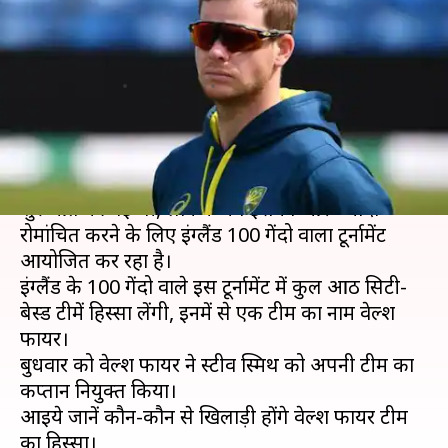
स्टीव स्मिथ को बनाया गया इस टीम
का कप्तान
लेखन
Feb 26, 2020
01:31 pm
मोहम्मद वाहिद
क्या है खबर?
क्रिकेट में रोमांच का तड़का डालने के लिए टी-20 क्रिकेट की
शुरुआत की गई थी, लेकिन अब इसको और ज्यादा
रोमांचित करने के लिए इंग्लैंड 100 गेंदो वाला टूर्नामेंट
आयोजित कर रहा है।
इंग्लैंड के 100 गेंदो वाले इस टूर्नामेंट में कुल आठ सिटी-
बेस्ड टीमें हिस्सा लेंगी, इनमें से एक टीम का नाम वेल्श
फायर।
बुधवार को वेल्श फायर ने स्टीव स्मिथ को अपनी टीम का
कप्तान नियुक्त किया।
आइये जानें कौन-कौन से खिलाड़ी होंगे वेल्श फायर टीम