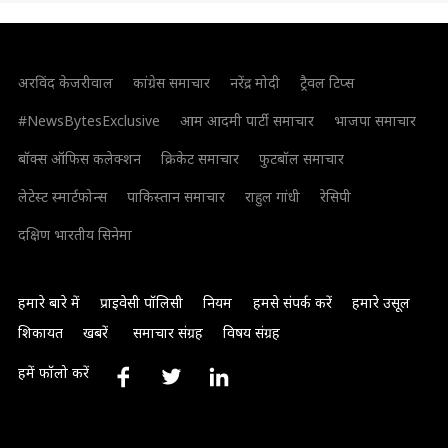
अरविंद केजरीवाल
कांग्रेस समाचार
नरेंद्र मोदी
ट्रैवल टिप्स
#NewsBytesExclusive
आम आदमी पार्टी समाचार
भाजपा समाचार
बॉक्स ऑफिस कलेक्शन
क्रिकेट समाचार
फुटबॉल समाचार
लेटेस्ट स्मार्टफोन्स
पाकिस्तान समाचार
राहुल गांधी
रेसिपी
दक्षिण भारतीय सिनेमा
हमारे बारे में
प्राइवेसी पॉलिसी
नियम
हमसे संपर्क करें
हमारे उसूल
शिकायत
खबरें
समाचार संग्रह
विषय संग्रह
हमें फॉलो करें