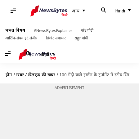
अन्य
Hindi
चर्चित विषय
#NewsBytesExplainer
नरेंद्र मोदी
आर्टिफिशियल इंटेलिजेंस
क्रिकेट समाचार
राहुल गांधी
Hindi
होम
/
खबरें
/
खेलकूद की खबरें
/
100 गेंदो वाले इंग्लैंड के टूर्नामेंट में स्टीव स्मिथ को बनाया गया इस टीम का कप्तान
ADVERTISEMENT