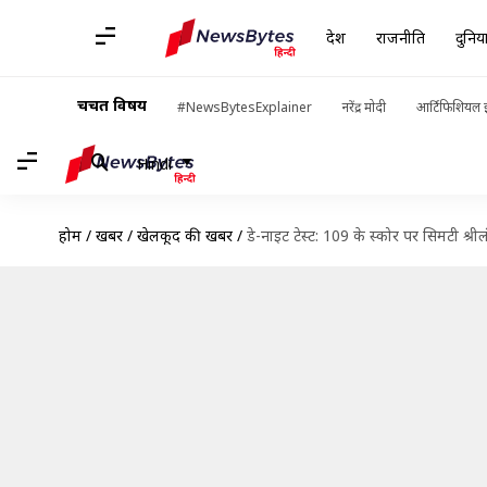
देश
राजनीति
दुनिय
चर्चित विषय
#NewsBytesExplainer
नरेंद्र मोदी
आर्टिफिशियल इ
Hindi
होम
/
खबरें
/
खेलकूद की खबरें
/
डे-नाइट टेस्ट: 109 के स्कोर पर सिमटी श्