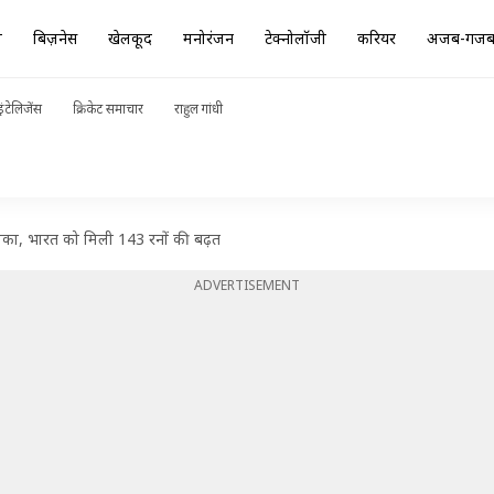
ा
बिज़नेस
खेलकूद
मनोरंजन
टेक्नोलॉजी
करियर
अजब-गज
ंटेलिजेंस
क्रिकेट समाचार
राहुल गांधी
रीलंका, भारत को मिली 143 रनों की बढ़त
ADVERTISEMENT