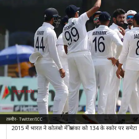
डे-नाइट टेस्ट: 109 के स्कोर पर सिमटी 
लेखन
Mar 13, 2022
02:32 pm
Neeraj Pandey
क्या है खबर?
बेंगलुरु में खेले जा रहे डे-नाइट टेस्ट में
भारत
ने श्रीलंका पर 
है। भारत ने पहली पारी में 143 रनों की बढ़त हासिल कर ली 
भारत के लिए
जसप्रीत बुमराह
ने सबसे अधिक पांच विकेट हा
न्यूनतम स्कोर
श्रीलंका ने बनाया भारत के खिलाफ अपना दूसरा न
109 का यह स्कोर श्रीलंका के लिए टेस्ट क्रिकेट में भारत के खि
तस्वीर- Twitter/ICC
पर सिमटी थी।
2015 में भारत ने कोलंबो में श्रीलंका को 134 के स्कोर पर समेटा 