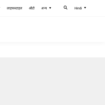
ब
लाइफस्टाइल
ऑटो
अन्य
Hindi