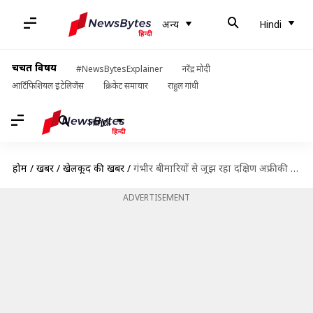
अन्य
Hindi
चर्चित विषय
#NewsBytesExplainer
नरेंद्र मोदी
आर्टिफिशियल इंटेलिजेंस
क्रिकेट समाचार
राहुल गांधी
Hindi
होम
/
खबरें
/
खेलकूद की खबरें
/
गंभीर बीमारियों से जूझ रहा दक्षिण अफ्रीकी क्रिकेटर अब मिला कोरोना वायरस पॉजिटिव
ADVERTISEMENT