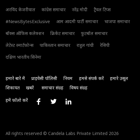
अरविंद केजरीवाल
कांग्रेस समाचार
नरेंद्र मोदी
ट्रैवल टिप्स
#NewsBytesExclusive
आम आदमी पार्टी समाचार
भाजपा समाचार
बॉक्स ऑफिस कलेक्शन
क्रिकेट समाचार
फुटबॉल समाचार
लेटेस्ट स्मार्टफोन्स
पाकिस्तान समाचार
राहुल गांधी
रेसिपी
दक्षिण भारतीय सिनेमा
हमारे बारे में
प्राइवेसी पॉलिसी
नियम
हमसे संपर्क करें
हमारे उसूल
शिकायत
खबरें
समाचार संग्रह
विषय संग्रह
हमें फॉलो करें
All rights reserved © Candela Labs Private Limited 2026