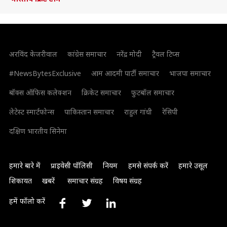
अरविंद केजरीवाल
कांग्रेस समाचार
नरेंद्र मोदी
ट्रैवल टिप्स
#NewsBytesExclusive
आम आदमी पार्टी समाचार
भाजपा समाचार
बॉक्स ऑफिस कलेक्शन
क्रिकेट समाचार
फुटबॉल समाचार
लेटेस्ट स्मार्टफोन्स
पाकिस्तान समाचार
राहुल गांधी
रेसिपी
दक्षिण भारतीय सिनेमा
हमारे बारे में
प्राइवेसी पॉलिसी
नियम
हमसे संपर्क करें
हमारे उसूल
शिकायत
खबरें
समाचार संग्रह
विषय संग्रह
हमें फॉलो करें