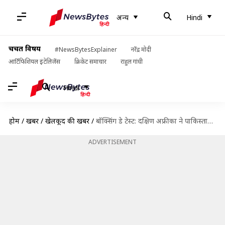
अन्य
Hindi
चर्चित विषय
#NewsBytesExplainer
नरेंद्र मोदी
आर्टिफिशियल इंटेलिजेंस
क्रिकेट समाचार
राहुल गांधी
Hindi
होम
/
खबरें
/
खेलकूद की खबरें
/
बॉक्सिंग डे टेस्ट: दक्षिण अफ्रीका ने पाकिस्तान को 6 विकेट से दी मात
ADVERTISEMENT