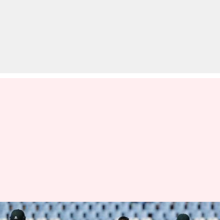
बॉक्सिंग डे टेस्ट: दक्षिण अफ्रीका ने