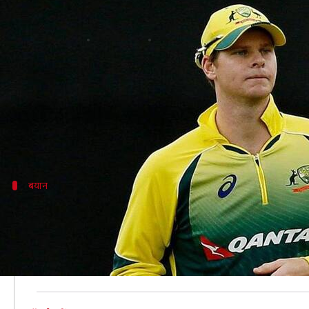
टीम की कप्तानी के लिए एकमात्र विकल्प नह
लेखन
Dec 23, 2020
03:31 pm
अंकित पसबोला
क्या है खबर?
ऑस्ट्रेलिया के स्टार बल्लेबाज स्टीव स्मिथ का अब दोबारा 
दरअसल, क्रिकेट ऑस्ट्रेलिया (CA) के चेयरमैन अर्ल एडिंग्स ने
बयान
हमारे पास कुछ युवा खिलाड़ी भी हैं जो कप्तानी क
एडिंग्स ने कहा कि स्मिथ जब जिम्मेदारी संभाल रहे थे तो अच्छे
उन्होंने आगे कहा, "सबसे पहले हमें मेग लैनिंग, आरोन फिंच और 
बारे में नहीं होना चाहिए, बल्कि जो सबसे अच्छा है उस बारे में 