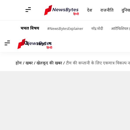
देश
राजनीति
दुनिय
चर्चित विषय
#NewsBytesExplainer
नरेंद्र मोदी
आर्टिफिशियल इ
Hindi
होम
/
खबरें
/
खेलकूद की खबरें
/
टीम की कप्तानी के लिए एकमात्र विकल्प नहीं 