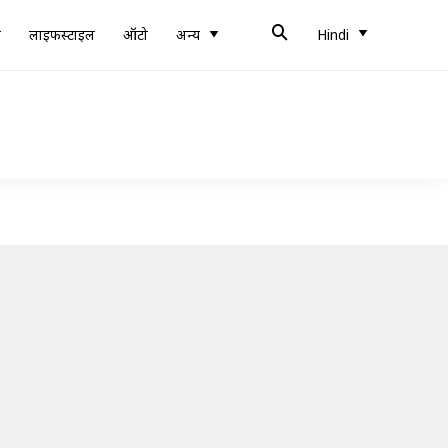
ब
लाइफस्टाइल
ऑटो
अन्य
Hindi