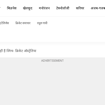
ा
बिज़नेस
खेलकूद
मनोरंजन
टेक्नोलॉजी
करियर
अजब-गज
ंटेलिजेंस
क्रिकेट समाचार
राहुल गांधी
हैं स्मिथ- क्रिकेट ऑस्ट्रेलिया
ADVERTISEMENT